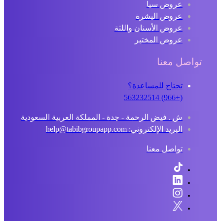
عروض سبا
عروض البشرة
عروض الأسنان واللثة
عروض المختبر
تواصل معنا
تحتاج للمساعدة؟
(+966) 563232514
ش . فيض الرحمة - جدة - المملكة العربية السعودية
البريد الإلكتروني: help@tabibgroupapp.com
تواصل معنا