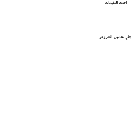
حدث التقيمات
 تحميل العروض...
حمل تطبیق مجموعة طبیب واستعرض أكثر من 9000
عرض من أكثر من 600 عیادة تجمیل