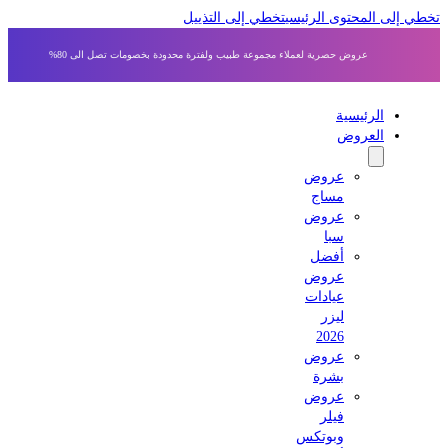
 إلى المحتوى الرئيسي
تخطي إلى التذييل
عروض حصرية لعملاء مجموعة طبيب ولفترة محدودة بخصومات تصل الى 80%
الرئيسية
العروض
عروض
مساج
عروض
سبا
أفضل
عروض
عيادات
ليزر
2026
عروض
بشرة
عروض
فيلر
وبوتكس