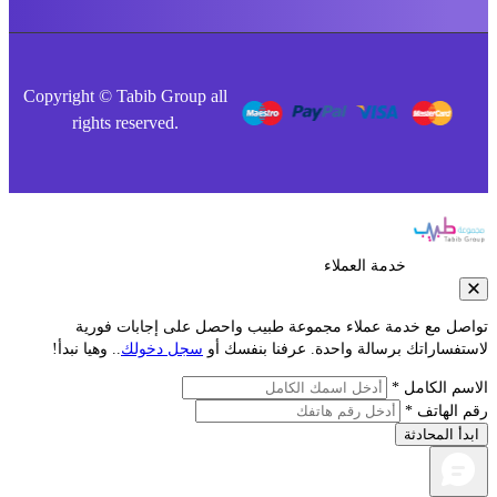
Copyright © Tabib Group all
rights reserved.
خدمة العملاء
صل مع خدمة عملاء مجموعة طبيب واحصل على إجابات فورية
فساراتك برسالة واحدة. عرفنا بنفسك أو
سجل دخولك
.. وهيا نبدأ!
م الكامل *
الهاتف *
أ المحادثة