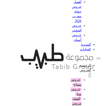
أفضل
عروض
حمام
مغربي
2026
عروض
المختبر
عروض
أسنان
المدونة
العيادات
الرئيسية
العروض
عروض
مساج
عروض
سبا
أفضل
عروض