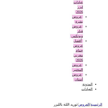
عيادات
ليزر
2026
عروض
بشرة
عروض
فيلر
وبوتكس
أفضل
عروض
حمام
مغربي
2026
عروض
المختبر
عروض
أسنان
المدونة
العيادات
لرئيسية
/
العروض
/
توريد اللثة بالليزر