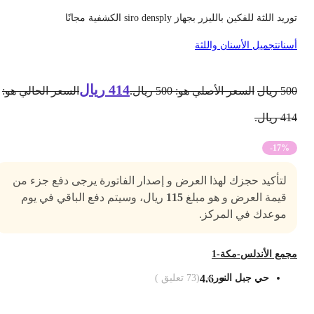
ريد اللثة للفكين بالليزر بجهاز siro densply الكشفية مجانًا
سنان
تجميل الأسنان واللثة
414
ريال
50
ريال
السعر الأصلي هو: 500 ريال.
السعر الحالي هو:
4 ريال.
-17%
لتأكيد حجزك لهذا العرض و إصدار الفاتورة يرجى دفع جزء من
قيمة العرض و هو مبلغ
115
ريال، وسيتم دفع الباقي في يوم
موعدك في المركز.
جمع الأندلس-مكة-1
حي جبل النور
4.6
(
73
تعليق )
ضف الى السلة