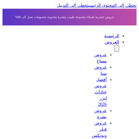
 إلى المحتوى الرئيسي
تخطي إلى التذييل
عروض حصرية لعملاء مجموعة طبيب ولفترة محدودة بخصومات تصل الى 80%
الرئيسية
العروض
عروض
مساج
عروض
سبا
أفضل
عروض
عيادات
ليزر
2026
عروض
بشرة
عروض
فيلر
وبوتكس