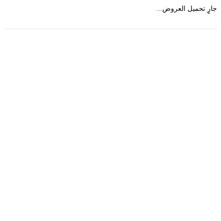
 تحميل العروض...
حمل تطبیق مجموعة طبیب واستعرض أكثر من 9000
عرض من أكثر من 600 عیادة تجمیل