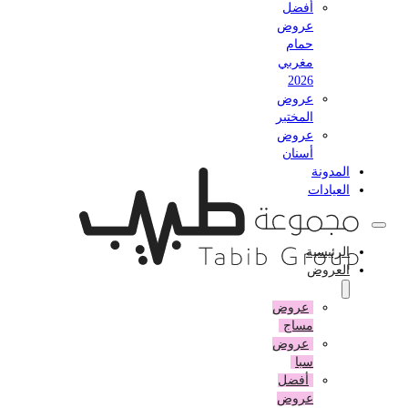
أفضل
عروض
حمام
مغربي
2026
عروض
المختبر
عروض
أسنان
المدونة
العيادات
الرئيسية
العروض
عروض
مساج
عروض
سبا
أفضل
عروض