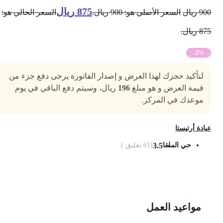
875
ريال
90
ريال
السعر الأصلي هو: 900 ريال.
السعر الحالي هو:
8 ريال.
-3%
لتأكيد حجزك لهذا العرض و إصدار الفاتورة يرجى دفع جزء من
قيمة العرض و هو مبلغ
196
ريال، وسيتم دفع الباقي في يوم
موعدك في المركز.
يادة أرتيستا
حي الملقا
3.5
(
61
تعليق )
ضف الى السلة
مواعيد العمل