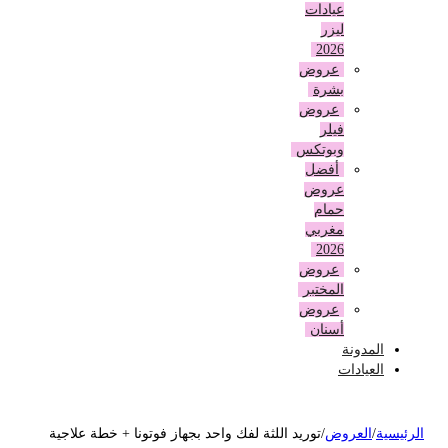
عيادات
ليزر
2026
عروض
بشرة
عروض
فيلر
وبوتكس
أفضل
عروض
حمام
مغربي
2026
عروض
المختبر
عروض
أسنان
المدونة
العيادات
لرئيسية
/
العروض
/
توريد اللثة لفك واحد بجهاز فوتونا + خطة علاجية