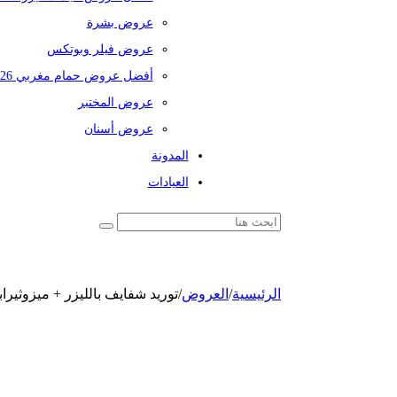
عروض بشرة
عروض فيلر وبوتكس
أفضل عروض حمام مغربي 2026
عروض المختبر
عروض أسنان
المدونة
العيادات
الرئيسية
/
العروض
/
توريد شفايف بالليزر + ميزوثيرا