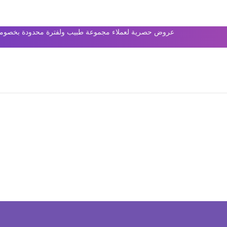
عروض حصرية لعملاء مجموعة طبيب ولفترة محدودة بخصومات 