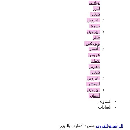
عيادات
ليزر
2026
عروض
بشرة
عروض
فيلر
وبوتكس
أفضل
عروض
حمام
مغربي
2026
عروض
المختبر
عروض
أسنان
المدونة
العيادات
لرئيسية
/
العروض
/
توريد شفايف بالليزر