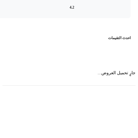
4.2
حدث التقيمات
 تحميل العروض...
حمل تطبیق مجموعة طبیب واستعرض أكثر من 9000
عرض من أكثر من 600 عیادة تجمیل