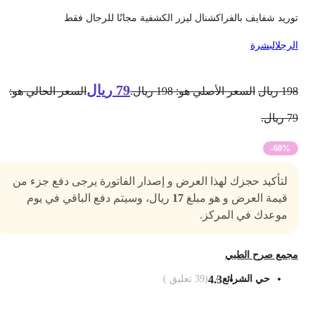
وريد شفايف بالفراكشنال ليزر الكشفية مجانًا للرجال فقط
لرجل
البشرة
79
ريال
19
ريال
السعر الأصلي هو: 198 ريال.
السعر الحالي هو:
 ريال.
-60%
لتأكيد حجزك لهذا العرض و إصدار الفاتورة يرجى دفع جزء من
قيمة العرض و هو مبلغ
17
ريال، وسيتم دفع الباقي في يوم
موعدك في المركز.
جمع صرح الطبي
حي الشرائع
4.3
(
39
تعليق )
ضف الى السلة