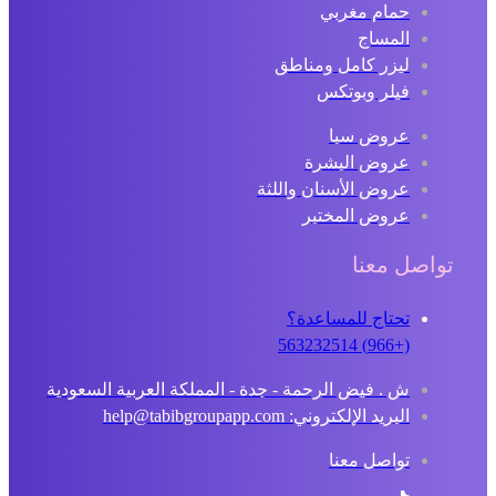
حمام مغربي
المساج
ليزر كامل ومناطق
فيلر وبوتكس
عروض سبا
عروض البشرة
عروض الأسنان واللثة
عروض المختبر
تواصل معنا
تحتاج للمساعدة؟
(+966) 563232514
ش . فيض الرحمة - جدة - المملكة العربية السعودية
البريد الإلكتروني: help@tabibgroupapp.com
تواصل معنا