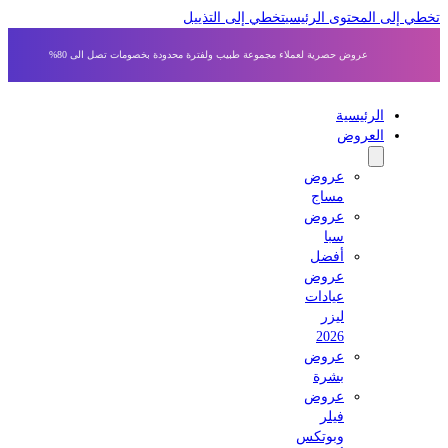
 إلى المحتوى الرئيسي
تخطي إلى التذييل
عروض حصرية لعملاء مجموعة طبيب ولفترة محدودة بخصومات تصل الى 80%
الرئيسية
العروض
عروض
مساج
عروض
سبا
أفضل
عروض
عيادات
ليزر
2026
عروض
بشرة
عروض
فيلر
وبوتكس