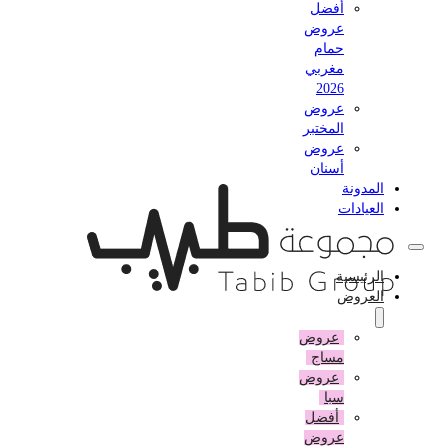
أفضل
عروض
حمام
مغربي
2026
عروض
المختبر
عروض
أسنان
المدونة
العيادات
الرئيسية
العروض
عروض
مساج
عروض
سبا
أفضل
عروض