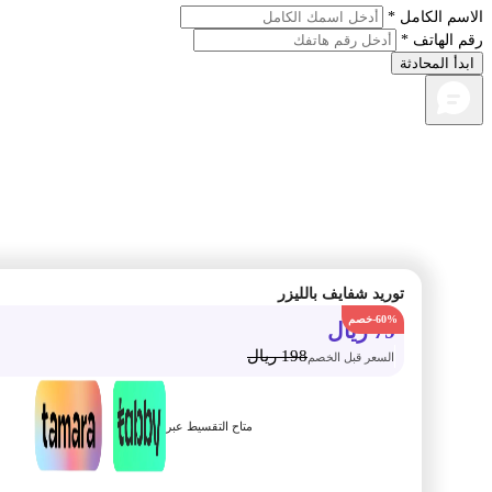
م الكامل *
الهاتف *
أ المحادثة
توريد شفايف بالليزر
-60%
79
ريال
198
ريال
السعر قبل الخصم
متاح التقسيط عبر
أضف الى السلة