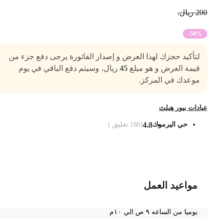
2 ريال.
-50%
لتأكيد حجزك لهذا العرض و إصدار الفاتورة يرجى دفع جزء من
قيمة العرض و هو مبلغ
45
ريال، وسيتم دفع الباقي في يوم
موعدك في المركز.
يادات بيور هيلث
حي اليرموك
4.8
(
186
تعليق )
ضف الى السلة
مواعيد العمل
يوميا من الساعه ٩ ص الي ١٠م