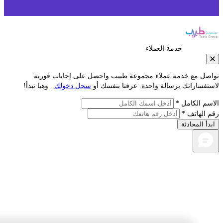
خدمة العملاء
صل مع خدمة عملاء مجموعة طبيب واحصل على إجابات فورية
فساراتك برسالة واحدة. عرفنا بنفسك أو
سجل دخولك
.. وهيا نبدأ!
م الكامل *
الهاتف *
أ المحادثة