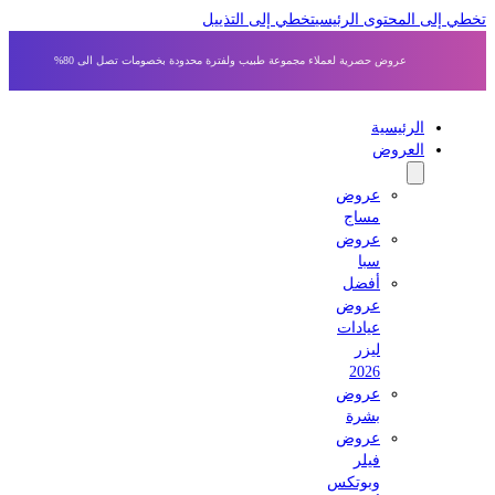
 إلى المحتوى الرئيسي
تخطي إلى التذييل
عروض حصرية لعملاء مجموعة طبيب ولفترة محدودة بخصومات تصل الى 80%
الرئيسية
العروض
عروض
مساج
عروض
سبا
أفضل
عروض
عيادات
ليزر
2026
عروض
بشرة
عروض
فيلر
وبوتكس