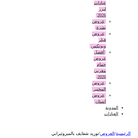
عيادات
ليزر
2026
عروض
بشرة
عروض
فيلر
وبوتكس
أفضل
عروض
حمام
مغربي
2026
عروض
المختبر
عروض
أسنان
المدونة
العيادات
لرئيسية
/
العروض
/
توريد شفايف بالميزوثيرابي