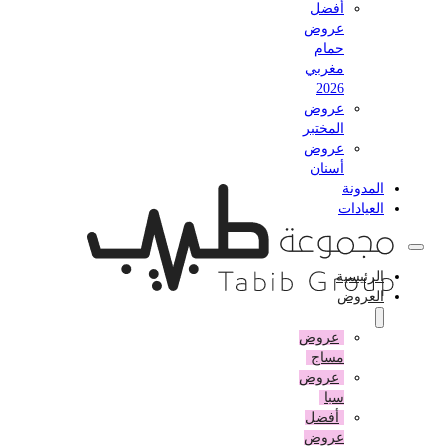
أفضل
عروض
حمام
مغربي
2026
عروض
المختبر
عروض
أسنان
المدونة
العيادات
الرئيسية
العروض
عروض
مساج
عروض
سبا
أفضل
عروض