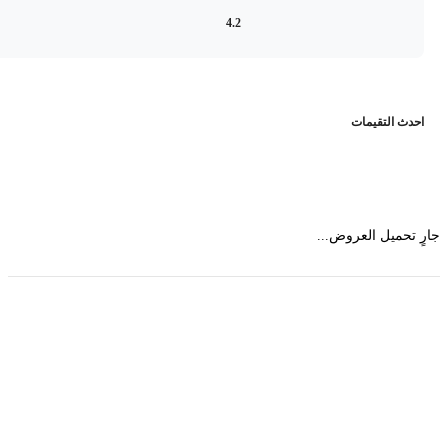
4.2
حدث التقيمات
 تحميل العروض...
حمل تطبیق مجموعة طبیب واستعرض أكثر من 9000
عرض من أكثر من 600 عیادة تجمیل