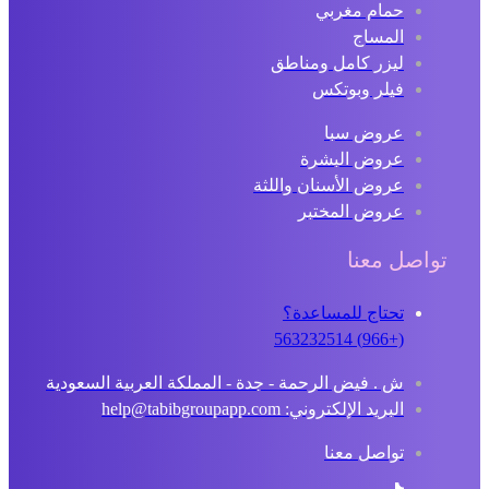
حمام مغربي
المساج
ليزر كامل ومناطق
فيلر وبوتكس
عروض سبا
عروض البشرة
عروض الأسنان واللثة
عروض المختبر
تواصل معنا
تحتاج للمساعدة؟
(+966) 563232514
ش . فيض الرحمة - جدة - المملكة العربية السعودية
البريد الإلكتروني: help@tabibgroupapp.com
تواصل معنا