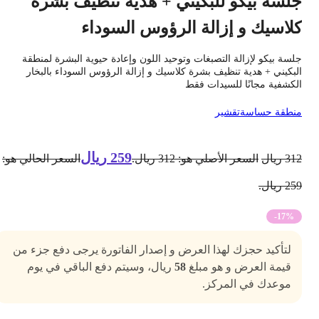
لسة بيكو للبكيني + هدية تنظيف بشرة
لاسيك و إزالة الرؤوس السوداء
لسة بيكو لإزالة التصبغات وتوحيد اللون وإعادة حيوية البشرة لمنطقة
لبكيني + هدية تنظيف بشرة كلاسيك و إزالة الرؤوس السوداء بالبخار
لكشفية مجانًا للسيدات فقط
نطقة حساسة
تقشير
259
ريال
31
ريال
السعر الأصلي هو: 312 ريال.
السعر الحالي هو:
2 ريال.
-17%
لتأكيد حجزك لهذا العرض و إصدار الفاتورة يرجى دفع جزء من
قيمة العرض و هو مبلغ
58
ريال، وسيتم دفع الباقي في يوم
موعدك في المركز.