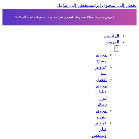
 إلى المحتوى الرئيسي
تخطي إلى التذييل
عروض حصرية لعملاء مجموعة طبيب ولفترة محدودة بخصومات تصل الى 80%
الرئيسية
العروض
عروض
مساج
عروض
سبا
أفضل
عروض
عيادات
ليزر
2026
عروض
بشرة
عروض
فيلر
وبوتكس