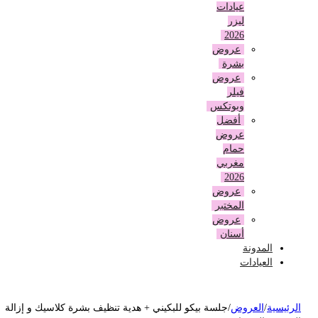
عيادات
ليزر
2026
عروض
بشرة
عروض
فيلر
وبوتكس
أفضل
عروض
حمام
مغربي
2026
عروض
المختبر
عروض
أسنان
المدونة
العيادات
لرئيسية
/
العروض
/
جلسة بيكو للبكيني + هدية تنظيف بشرة كلاسيك و إزالة