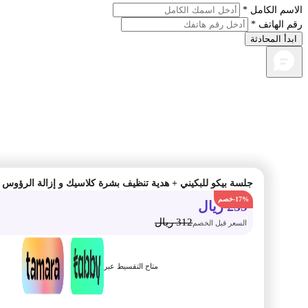
م الكامل *
الهاتف *
أ المحادثة
جلسة بيكو للبكيني + هدية تنظيف بشرة كلاسيك و إزالة الرؤوس السود
-17%
259
ريال
312
ريال
السعر قبل الخصم
متاح التقسيط عبر
أضف الى السلة