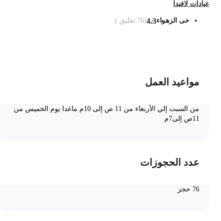
يادات لافيدا
حى الزهراء
4.3
(
76
تعليق )
ضف الى السلة
مواعيد العمل
من السبت إلي الأربعاء من 11 ص إلى 10م ماعدا يوم الخميس من
11ص إلى7م
عدد الحجوزات
76 حجز