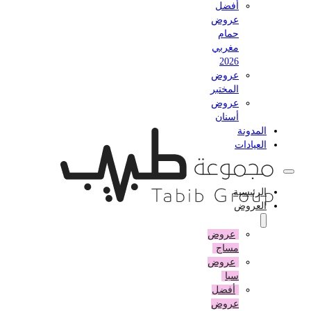
أفضل
عروض
حمام
مغربي
2026
عروض
المختبر
عروض
أسنان
المدونة
العيادات
الرئيسية
العروض
عروض
مساج
عروض
سبا
أفضل
عروض