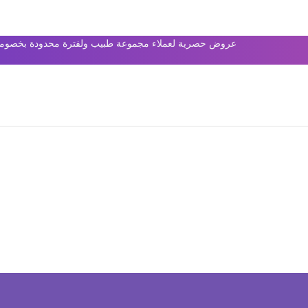
عروض حصرية لعملاء مجموعة طبيب ولفترة محدودة بخصومات 