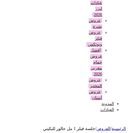
عيادات
ليزر
2026
عروض
بشرة
عروض
فيلر
وبوتكس
أفضل
عروض
حمام
مغربي
2026
عروض
المختبر
عروض
أسنان
المدونة
العيادات
لرئيسية
/
العروض
/
جلسة فيلر 1 مل جالور للبكيني