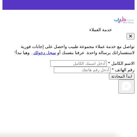
خدمة العملاء
صل مع خدمة عملاء مجموعة طبيب واحصل على إجابات فورية
فساراتك برسالة واحدة. عرفنا بنفسك أو
سجل دخولك
.. وهيا نبدأ!
م الكامل *
الهاتف *
أ المحادثة