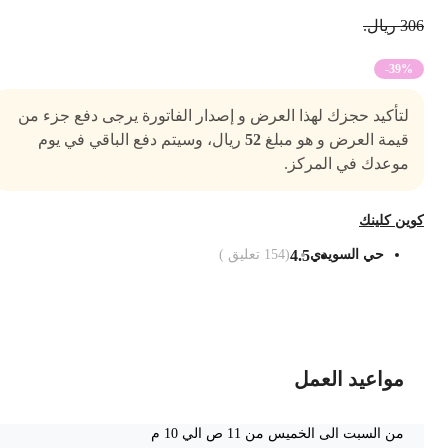
3 ريال.
-39%
لتأكيد حجزك لهذا العرض و إصدار الفاتورة يرجى دفع جزء من
قيمة العرض و هو مبلغ
52
ريال، وسيتم دفع الباقي في يوم
موعدك في المركز.
وين كلينك
حي السويدي
4.5
(
154
تعليق )
ضف الى السلة
مواعيد العمل
من السبت الى الخميس من 11 ص الي 10 م