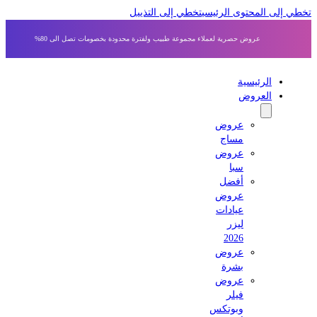
 إلى المحتوى الرئيسي
تخطي إلى التذييل
عروض حصرية لعملاء مجموعة طبيب ولفترة محدودة بخصومات تصل الى 80%
الرئيسية
العروض
عروض
مساج
عروض
سبا
أفضل
عروض
عيادات
ليزر
2026
عروض
بشرة
عروض
فيلر
وبوتكس