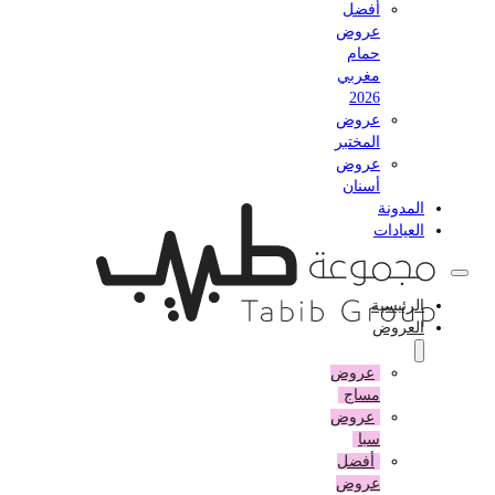
أفضل
عروض
حمام
مغربي
2026
عروض
المختبر
عروض
أسنان
المدونة
العيادات
الرئيسية
العروض
عروض
مساج
عروض
سبا
أفضل
عروض