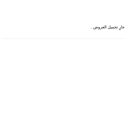
 تحميل العروض...
حمل تطبیق مجموعة طبیب واستعرض أكثر من 9000
عرض من أكثر من 600 عیادة تجمیل