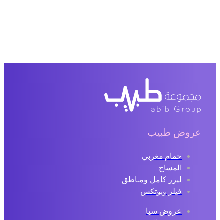
عروض طبيب
حمام مغربي
المساج
ليزر كامل ومناطق
فيلر وبوتكس
عروض سبا