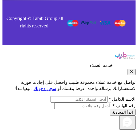
Copyright © Tabib Group all
rights reserved.
خدمة العملاء
صل مع خدمة عملاء مجموعة طبيب واحصل على إجابات فورية
فساراتك برسالة واحدة. عرفنا بنفسك أو
سجل دخولك
.. وهيا نبدأ!
م الكامل *
الهاتف *
أ المحادثة