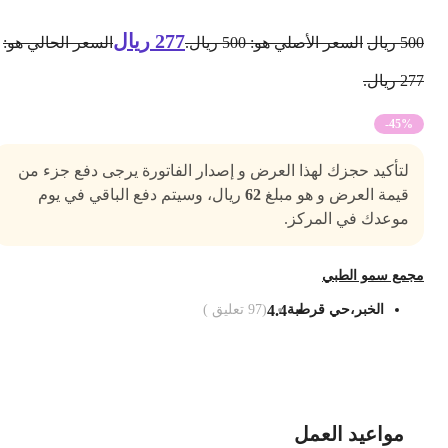
277
ريال
50
ريال
السعر الأصلي هو: 500 ريال.
السعر الحالي هو:
2 ريال.
-45%
لتأكيد حجزك لهذا العرض و إصدار الفاتورة يرجى دفع جزء من
قيمة العرض و هو مبلغ
62
ريال، وسيتم دفع الباقي في يوم
موعدك في المركز.
جمع سمو الطبي
الخبر،حي قرطبة
4.4
(
97
تعليق )
ضف الى السلة
مواعيد العمل