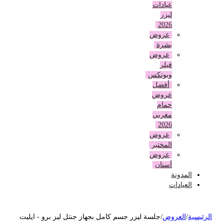
عيادات
ليزر
2026
عروض
بشرة
عروض
فيلر
وبوتكس
أفضل
عروض
حمام
مغربي
2026
عروض
المختبر
عروض
أسنان
المدونة
العيادات
لرئيسية
/
العروض
/
جلسة ليزر جسم كامل بجهاز جنتل ليز برو - ايليت