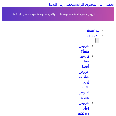
 إلى المحتوى الرئيسي
تخطي إلى التذييل
عروض حصرية لعملاء مجموعة طبيب ولفترة محدودة بخصومات تصل الى 80%
الرئيسية
العروض
عروض
مساج
عروض
سبا
أفضل
عروض
عيادات
ليزر
2026
عروض
بشرة
عروض
فيلر
وبوتكس