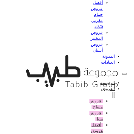
أفضل
عروض
حمام
مغربي
2026
عروض
المختبر
عروض
أسنان
المدونة
العيادات
الرئيسية
العروض
عروض
مساج
عروض
سبا
أفضل
عروض