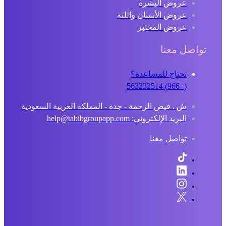
عروض البشرة
عروض الأسنان واللثة
عروض المختبر
تواصل معنا
تحتاج للمساعدة؟
(+966) 563232514
ش . فيض الرحمة - جدة - المملكة العربية السعودية
البريد الإلكتروني: help@tabibgroupapp.com
تواصل معنا