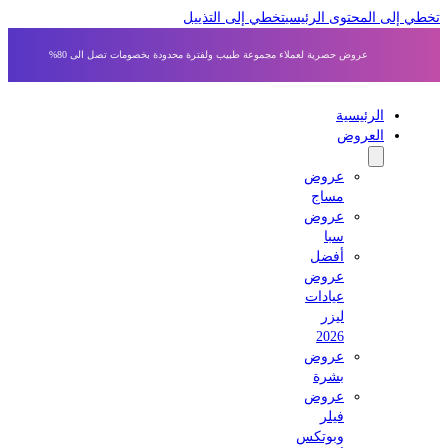
 إلى المحتوى الرئيسي
تخطي إلى التذييل
عروض حصرية لعملاء مجموعة طبيب ولفترة محدودة بخصومات تصل الى 80%
الرئيسية
العروض
عروض
مساج
عروض
سبا
أفضل
عروض
عيادات
ليزر
2026
عروض
بشرة
عروض
فيلر
وبوتكس