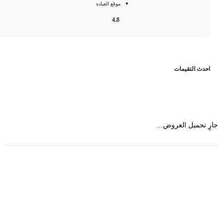
موقع العيادة
4.8
حدث التقيمات
 تحميل العروض...
حمل تطبیق مجموعة طبیب واستعرض أكثر من 9000
عرض من أكثر من 600 عیادة تجمیل