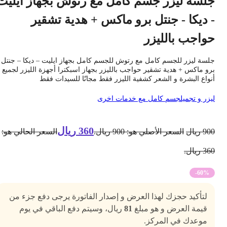
لسة ليزر جسم كامل مع رتوش بجهاز ايليت
 ديكا - جنتل برو ماكس + هدية تشقير
واجب بالليزر
لسة ليزر للجسم كامل مع رتوش للجسم كامل بجهاز ايليت – ديكا – جنتل
رو ماكس + هدية تشقير حواجب بالليزر بجهاز اسبكترا أجهزة الليزر لجميع
نواع البشرة و الشعر كشفية الليزر فقط مجانًا للسيدات فقط
يزر و تجميل
جسم كامل مع خدمات اخرى
360
ريال
90
ريال
السعر الأصلي هو: 900 ريال.
السعر الحالي هو:
3 ريال.
-60%
لتأكيد حجزك لهذا العرض و إصدار الفاتورة يرجى دفع جزء من
قيمة العرض و هو مبلغ
81
ريال، وسيتم دفع الباقي في يوم
موعدك في المركز.