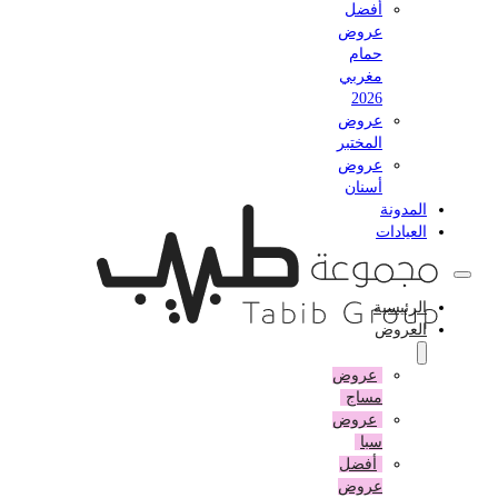
أفضل
عروض
حمام
مغربي
2026
عروض
المختبر
عروض
أسنان
المدونة
العيادات
الرئيسية
العروض
عروض
مساج
عروض
سبا
أفضل
عروض