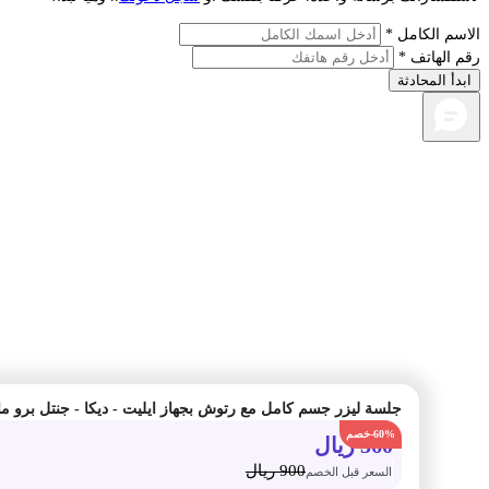
م الكامل *
الهاتف *
أ المحادثة
-60%
360
ريال
900
ريال
السعر قبل الخصم