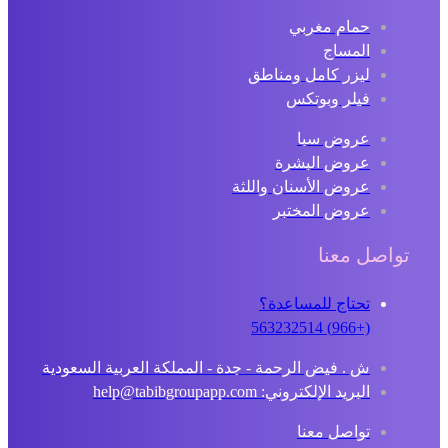
حمام مغربي
المساج
ليزر كامل ومناطق
فيلر وبوتكس
عروض سبا
عروض البشرة
عروض الأسنان واللثة
عروض المختبر
تواصل معنا
تحتاج للمساعدة؟
(+966) 563232514
ش . فيض الرحمة - جدة - المملكة العربية السعودية
البريد الإلكتروني: help@tabibgroupapp.com
تواصل معنا