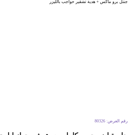
نتل برو ماكس + هدية تشقير حواجب بالليزر
قم العرض:
80326