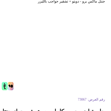
نتل ماكس برو - دويتو + تشقير حواجب بالليزر
قم العرض:
73067