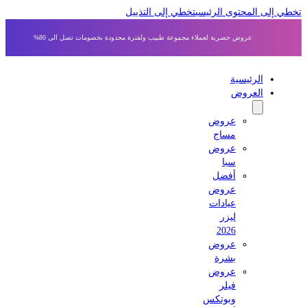
 إلى المحتوى الرئيسي
تخطي إلى التذييل
عروض حصرية لعملاء مجموعة طبيب ولفترة محدودة بخصومات تصل الى 80%
الرئيسية
العروض
عروض
مساج
عروض
سبا
أفضل
عروض
عيادات
ليزر
2026
عروض
بشرة
عروض
فيلر
وبوتكس