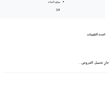
موقع العيادة
3.9
حدث التقيمات
 تحميل العروض...
حمل تطبیق مجموعة طبیب واستعرض أكثر من 9000
عرض من أكثر من 600 عیادة تجمیل