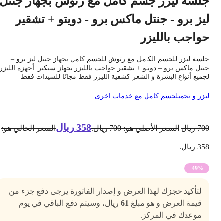
لسة ليزر جسم كامل مع رتوش بجهاز جنتل
يز برو - جنتل ماكس برو - دويتو + تشقير
واجب بالليزر
لسة ليزر للجسم الكامل مع رتوش للجسم كامل بجهاز جنتل ليز برو –
نتل ماكس برو – دويتو + تشقير حواجب بالليزر بجهاز سبكترا أجهزة الليزر
جميع أنواع البشرة و الشعر كشفية الليزر فقط مجانًا للسيدات فقط
يزر و تجميل
جسم كامل مع خدمات اخرى
358
ريال
70
ريال
السعر الأصلي هو: 700 ريال.
السعر الحالي هو:
3 ريال.
-49%
لتأكيد حجزك لهذا العرض و إصدار الفاتورة يرجى دفع جزء من
قيمة العرض و هو مبلغ
61
ريال، وسيتم دفع الباقي في يوم
موعدك في المركز.