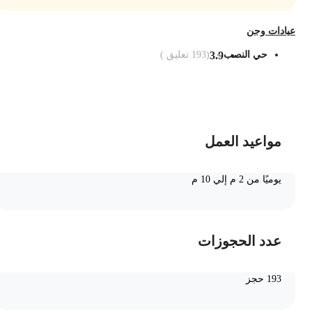
يادات وجن
حي النصب
3.9
(
193
تعليق )
ضف الى السلة
مواعيد العمل
يوميًا من 2 م إلي 10 م
عدد الحجوزات
193 حجز