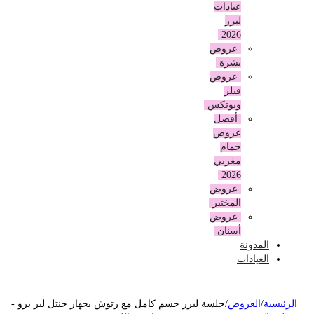
عيادات
ليزر
2026
عروض
بشرة
عروض
فيلر
وبوتكس
أفضل
عروض
حمام
مغربي
2026
عروض
المختبر
عروض
أسنان
المدونة
العيادات
لرئيسية
/
العروض
/
جلسة ليزر جسم كامل مع رتوش بجهاز جنتل ليز برو -