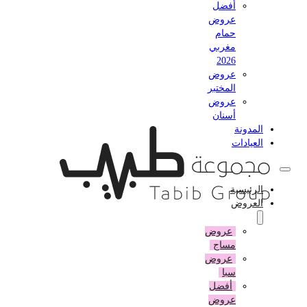
أفضل
عروض
حمام
مغربي
2026
عروض
المختبر
عروض
أسنان
المدونة
العيادات
الرئيسية
العروض
عروض
مساج
عروض
سبا
أفضل
عروض