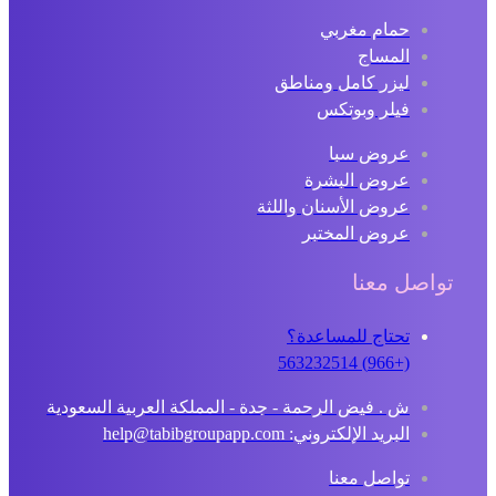
حمام مغربي
المساج
ليزر كامل ومناطق
فيلر وبوتكس
عروض سبا
عروض البشرة
عروض الأسنان واللثة
عروض المختبر
تواصل معنا
تحتاج للمساعدة؟
(+966) 563232514
ش . فيض الرحمة - جدة - المملكة العربية السعودية
البريد الإلكتروني: help@tabibgroupapp.com
تواصل معنا