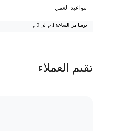
مواعيد العمل
يوميا من الساعة 1 م الي 9 م
عدد الحجوزات
تقيم العملاء
48 حجز
سياسة الاستبدال و المرتجعات و تغير
موقع العيادة