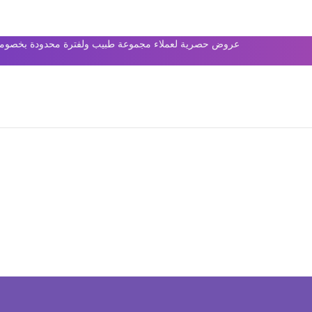
عروض حصرية لعملاء مجموعة طبيب ولفترة محدودة بخصومات 