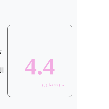
ت
4.4
ال
(
48
تعليق )