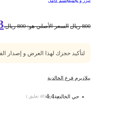
ليزر و تجميل
جسم كامل
3
800
ريال
السعر الأصلي هو: 800 ريال.
لتأكيد حجزك لهذا العرض و إصدار ال
بيلاديرم فرع الخالدية
4.4
حي الخالدية
(
48
تعليق )
أضف الى السلة