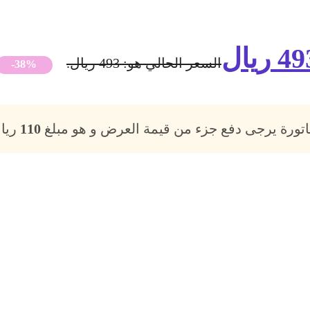
49
ريال
السعر الحالي هو: 493 ريال.
-38%
فاتورة يرجى دفع جزء من قيمة العرض و هو مبلغ
110
ريال