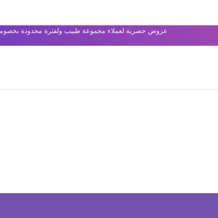
عروض حصرية لعملاء مجموعة طبيب ولفترة محدودة بخصومات 