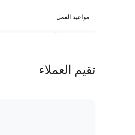
مواعيد العمل
من السبت إلي الأربعاء من 11 ص إلى 10م ماعدا يوم الخميس من 11ص إلى7م
عدد الحجوزات
تقيم العملاء
283 حجز
سياسة الاستبدال و المرتجعات و تغير