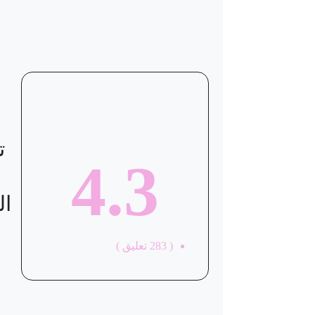
موقع العيادة
ت
4.3
ال
(
283
تعليق )