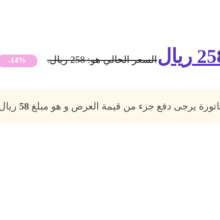
25
ريال
السعر الحالي هو: 258 ريال.
-14%
فاتورة يرجى دفع جزء من قيمة العرض و هو مبلغ
58
ريال،