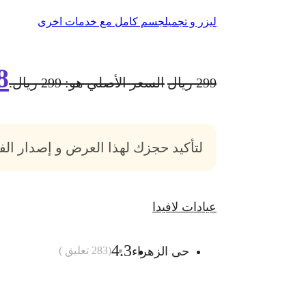
ليزر و تجميل
جسم كامل مع خدمات اخرى
8
299
ريال
السعر الأصلي هو: 299 ريال.
لتأكيد حجزك لهذا العرض و إصدار ال
عيادات لافيدا
4.3
حى الزهراء
(
283
تعليق )
أضف الى السلة