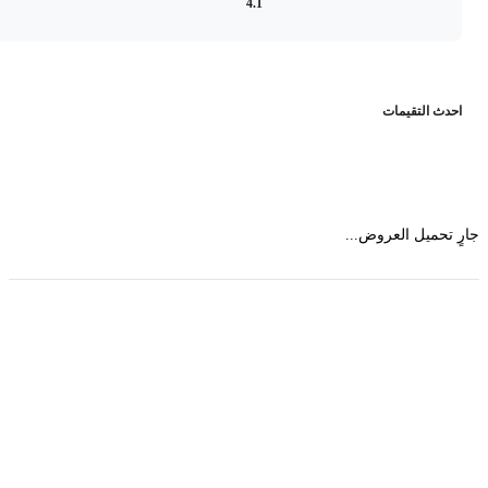
4.1
حدث التقيمات
 تحميل العروض...
حمل تطبیق مجموعة طبیب واستعرض أكثر من 9000
عرض من أكثر من 600 عیادة تجمیل