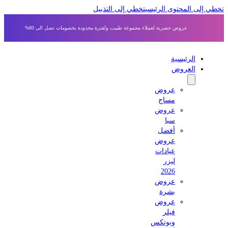
 إلى المحتوى الرئيسي
تخطي إلى التذييل
عروض حصرية لعملاء مجموعة طبيب ولفترة محدودة بخصومات تصل الى 80%
الرئيسية
العروض
عروض
مساج
عروض
سبا
أفضل
عروض
عيادات
ليزر
2026
عروض
بشرة
عروض
فيلر
وبوتكس