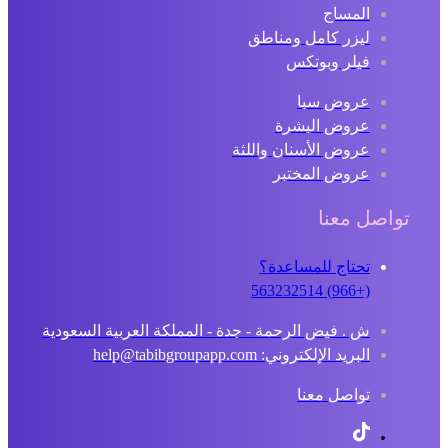
المساج
ليزر كامل ومناطق
فيلر وبوتكس
عروض سبا
عروض البشرة
عروض الأسنان واللثة
عروض المختبر
تواصل معنا
تحتاج للمساعدة؟
(+966) 563232514
ش . فيض الرحمة - جدة - المملكة العربية السعودية
البريد الإلكتروني: help@tabibgroupapp.com
تواصل معنا