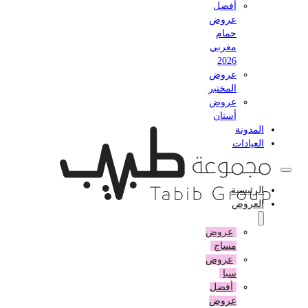
أفضل
عروض
حمام
مغربي
2026
عروض
المختبر
عروض
أسنان
المدونة
العيادات
الرئيسية
العروض
عروض
مساج
عروض
سبا
أفضل
عروض