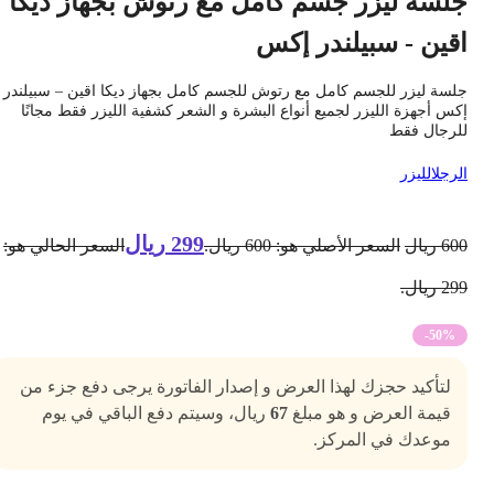
لسة ليزر جسم كامل مع رتوش بجهاز ديكا
قين - سبيلندر إكس
لسة ليزر للجسم كامل مع رتوش للجسم كامل بجهاز ديكا اقين – سبيلندر
كس أجهزة الليزر لجميع أنواع البشرة و الشعر كشفية الليزر فقط مجانًا
لرجال فقط
لرجل
الليزر
299
ريال
60
ريال
السعر الأصلي هو: 600 ريال.
السعر الحالي هو:
2 ريال.
-50%
لتأكيد حجزك لهذا العرض و إصدار الفاتورة يرجى دفع جزء من
قيمة العرض و هو مبلغ
67
ريال، وسيتم دفع الباقي في يوم
موعدك في المركز.