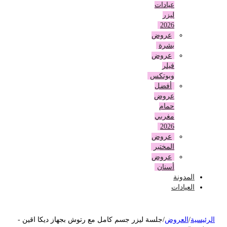
عيادات
ليزر
2026
عروض
بشرة
عروض
فيلر
وبوتكس
أفضل
عروض
حمام
مغربي
2026
عروض
المختبر
عروض
أسنان
المدونة
العيادات
لرئيسية
/
العروض
/
جلسة ليزر جسم كامل مع رتوش بجهاز ديكا اقين -