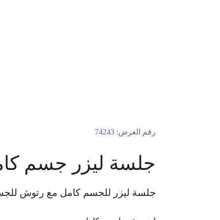
رقم العرض:
74243
جلسة ليزر جسم كام
جلسة ليزر للجسم كامل مع رتوش للجسم ك