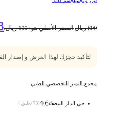
ليزر و تجميل
جسم كامل
8
600
ريال
السعر الأصلي هو: 600 ريال.
لتأكيد حجزك لهذا العرض و إصدار ال
مجمع التميز التخصصي الطبي
4.6
حي الدار البيضاء
(
73
تعليق )
أضف الى السلة