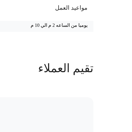
مواعيد العمل
يوميا من الساعه 2 م الي 10 م
عدد الحجوزات
تقيم العملاء
73 حجز
سياسة الاستبدال و المرتجعات و تغير
موقع العيادة