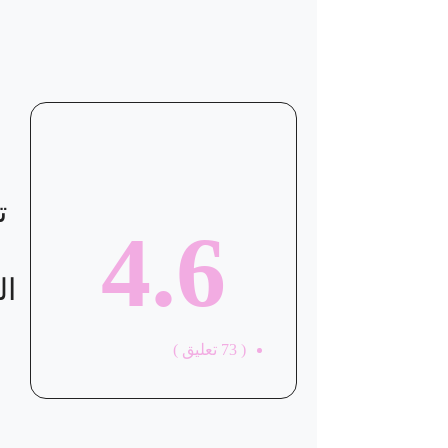
ت
4.6
ال
(
73
تعليق )