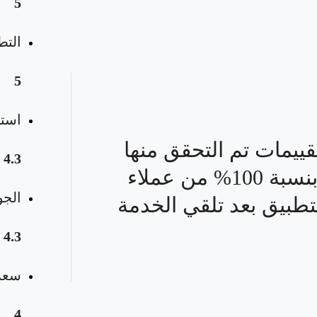
5
التط
5
استق
قييمات تم التحقق منها
4.3
بنسبة 100% من عملاء
الجو
تطبيق بعد تلقي الخدمة
4.3
سعر 
4