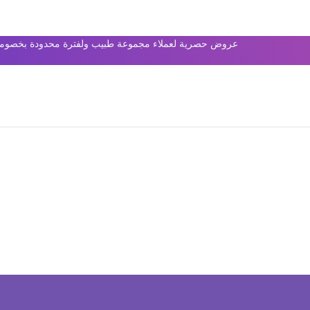
عروض حصرية لعملاء مجموعة طبيب ولفترة محدودة بخصومات 