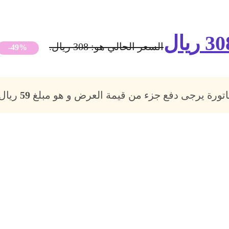
30
ريال
السعر الحالي هو: 308 ريال.
-49%
فاتورة يرجى دفع جزء من قيمة العرض و هو مبلغ
59
ريال،