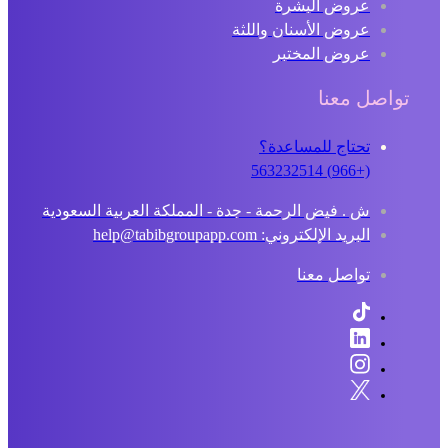
عروض البشرة
عروض الأسنان واللثة
عروض المختبر
تواصل معنا
تحتاج للمساعدة؟
(+966) 563232514
ش . فيض الرحمة - جدة - المملكة العربية السعودية
البريد الإلكتروني: help@tabibgroupapp.com
تواصل معنا