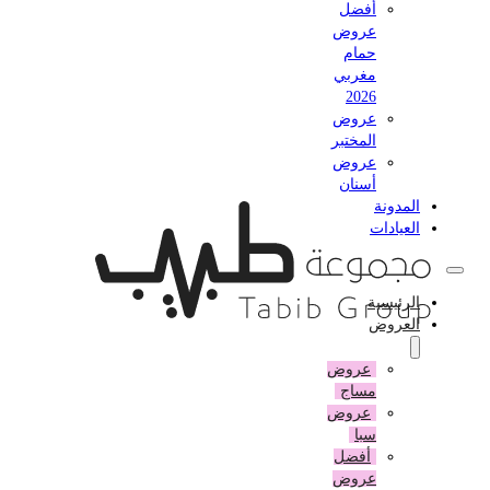
أفضل
عروض
حمام
مغربي
2026
عروض
المختبر
عروض
أسنان
المدونة
العيادات
الرئيسية
العروض
عروض
مساج
عروض
سبا
أفضل
عروض