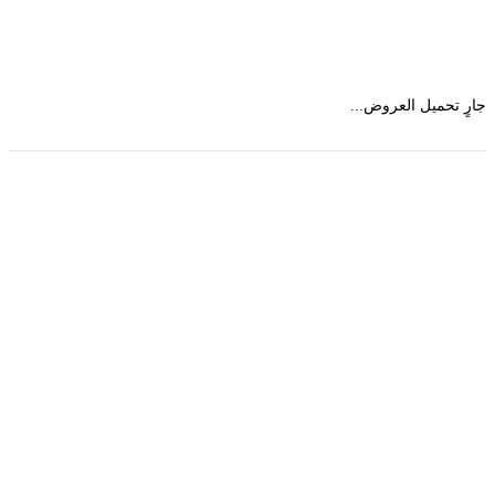
 تحميل العروض...
حمل تطبیق مجموعة طبیب واستعرض أكثر من 9000
عرض من أكثر من 600 عیادة تجمیل