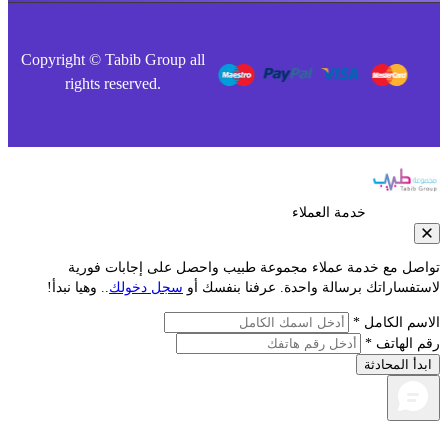
Copyright © Tabib Group all
rights reserved.
خدمة العملاء
صل مع خدمة عملاء مجموعة طبيب واحصل على إجابات فورية
فساراتك برسالة واحدة. عرفنا بنفسك أو
سجل دخولك
.. وهيا نبدأ!
م الكامل *
الهاتف *
أ المحادثة