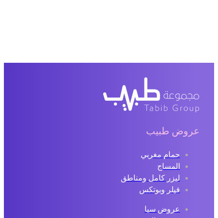
عروض طبيب
حمام مغربي
المساج
ليزر كامل ومناطق
فيلر وبوتكس
عروض سبا