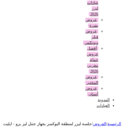
عيادات
ليزر
2026
عروض
بشرة
عروض
فيلر
وبوتكس
أفضل
عروض
حمام
مغربي
2026
عروض
المختبر
عروض
أسنان
المدونة
العيادات
لرئيسية
/
العروض
/
جلسة ليزر لمنطقة البوكسر بجهاز جنتل ليز برو - ايليت