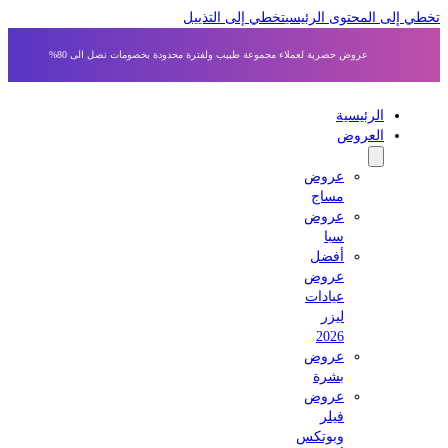
 إلى المحتوى الرئيسي
تخطي إلى التذييل
عروض حصرية لعملاء مجموعة طبيب ولفترة محدودة بخصومات تصل الى 80%
الرئيسية
العروض
عروض
مساج
عروض
سبا
أفضل
عروض
عيادات
ليزر
2026
عروض
بشرة
عروض
فيلر
وبوتكس