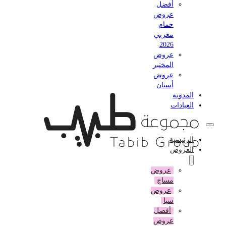
أفضل
عروض
حمام
مغربي
2026
عروض
المختبر
عروض
أسنان
المدونة
العيادات
الرئيسية
العروض
عروض
مساج
عروض
سبا
أفضل
عروض