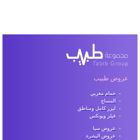
عروض طبيب
حمام مغربي
المساج
ليزر كامل ومناطق
فيلر وبوتكس
عروض سبا
عروض البشرة