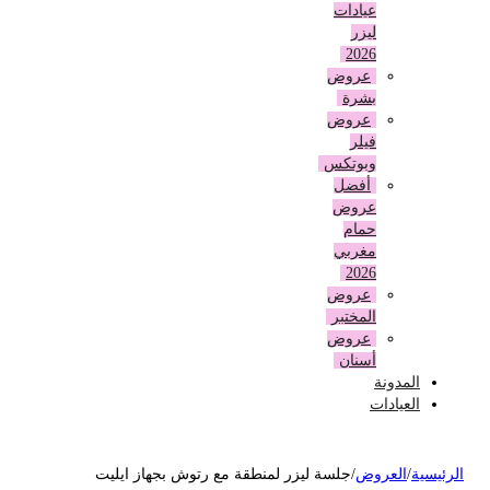
عيادات
ليزر
2026
عروض
بشرة
عروض
فيلر
وبوتكس
أفضل
عروض
حمام
مغربي
2026
عروض
المختبر
عروض
أسنان
المدونة
العيادات
لرئيسية
/
العروض
/
جلسة ليزر لمنطقة مع رتوش بجهاز ايليت