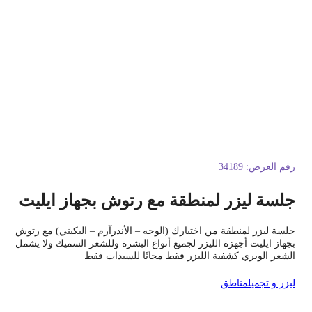
قم العرض:
34189
لسة ليزر لمنطقة مع رتوش بجهاز ايليت
لسة ليزر لمنطقة من اختيارك (الوجه – الأندرآرم – البكيني) مع رتوش
جهاز ايليت أجهزة الليزر لجميع أنواع البشرة وللشعر السميك ولا يشمل
لشعر الوبري كشفية الليزر فقط مجانًا للسيدات فقط
يزر و تجميل
مناطق