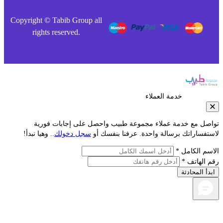
Copyright © Tabib Group all
rights reserved.
خدمة العملاء
صل مع خدمة عملاء مجموعة طبيب واحصل على إجابات فورية
فساراتك برسالة واحدة. عرفنا بنفسك أو
سجل دخولك
.. وهيا نبدأ!
م الكامل *
الهاتف *
أ المحادثة