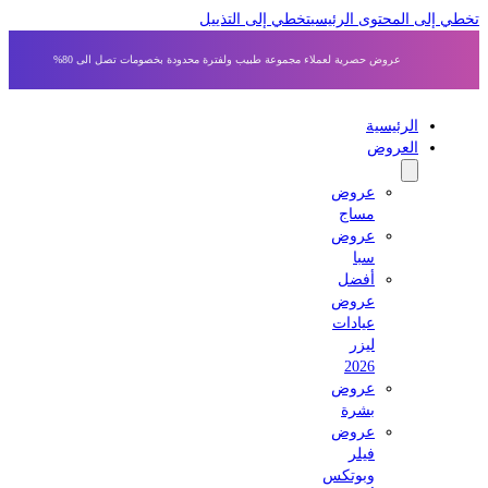
 إلى المحتوى الرئيسي
تخطي إلى التذييل
عروض حصرية لعملاء مجموعة طبيب ولفترة محدودة بخصومات تصل الى 80%
الرئيسية
العروض
عروض
مساج
عروض
سبا
أفضل
عروض
عيادات
ليزر
2026
عروض
بشرة
عروض
فيلر
وبوتكس