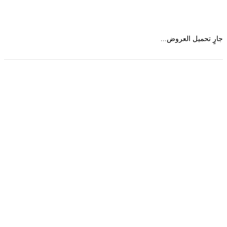
 تحميل العروض...
حمل تطبیق مجموعة طبیب واستعرض أكثر من 9000
عرض من أكثر من 600 عیادة تجمیل