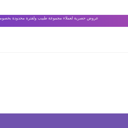
عروض حصرية لعملاء مجموعة طبيب ولفترة محدودة بخصومات 