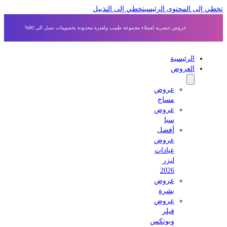
 إلى المحتوى الرئيسي
تخطي إلى التذييل
عروض حصرية لعملاء مجموعة طبيب ولفترة محدودة بخصومات تصل الى 80%
الرئيسية
العروض
عروض
مساج
عروض
سبا
أفضل
عروض
عيادات
ليزر
2026
عروض
بشرة
عروض
فيلر
وبوتكس