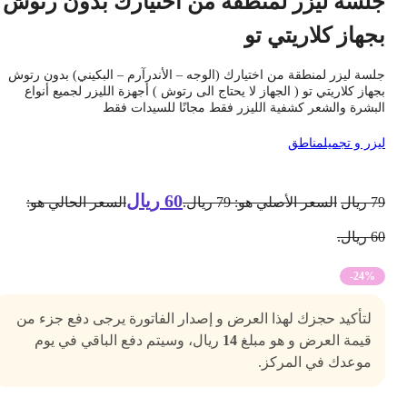
لسة ليزر لمنطقة من اختيارك بدون رتوش
جهاز كلاريتي تو
لسة ليزر لمنطقة من اختيارك (الوجه – الأندرآرم – البكيني) بدون رتوش
جهاز كلاريتي تو ( الجهاز لا يحتاج الى رتوش ) أجهزة الليزر لجميع أنواع
لبشرة والشعر كشفية الليزر فقط مجانًا للسيدات فقط
يزر و تجميل
مناطق
60
ريال
7
ريال
السعر الأصلي هو: 79 ريال.
السعر الحالي هو:
 ريال.
-24%
لتأكيد حجزك لهذا العرض و إصدار الفاتورة يرجى دفع جزء من
قيمة العرض و هو مبلغ
14
ريال، وسيتم دفع الباقي في يوم
موعدك في المركز.