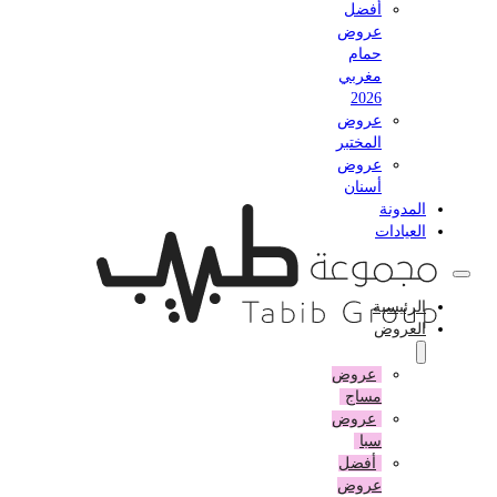
أفضل
عروض
حمام
مغربي
2026
عروض
المختبر
عروض
أسنان
المدونة
العيادات
الرئيسية
العروض
عروض
مساج
عروض
سبا
أفضل
عروض