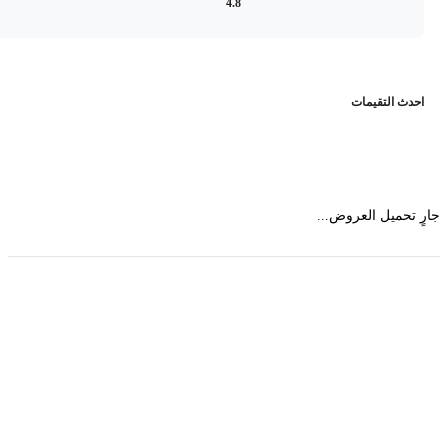
4.8
حدث التقيمات
 تحميل العروض...
حمل تطبیق مجموعة طبیب واستعرض أكثر من 9000
عرض من أكثر من 600 عیادة تجمیل