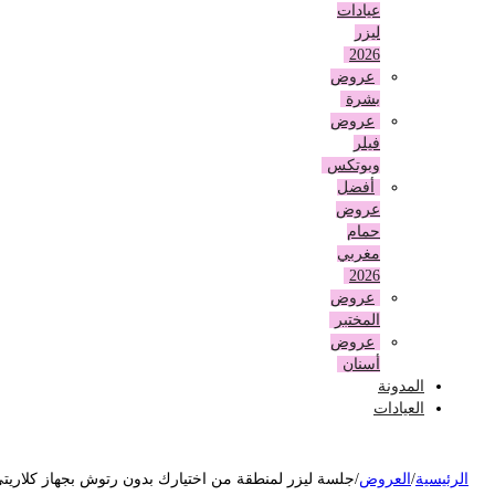
عيادات
ليزر
2026
عروض
بشرة
عروض
فيلر
وبوتكس
أفضل
عروض
حمام
مغربي
2026
عروض
المختبر
عروض
أسنان
المدونة
العيادات
لرئيسية
/
العروض
/
جلسة ليزر لمنطقة من اختيارك بدون رتوش بجهاز كلاريتي