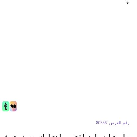
و
قم العرض:
80556