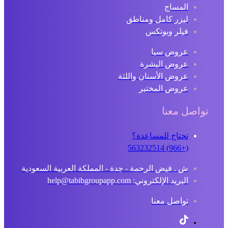
المساج
ليزر كامل ومناطق
فيلر وبوتكس
عروض سبا
عروض البشرة
عروض الأسنان واللثة
عروض المختبر
تواصل معنا
تحتاج للمساعدة؟
(+966) 563232514
ش . فيض الرحمة - جدة - المملكة العربية السعودية
البريد الإلكتروني: help@tabibgroupapp.com
تواصل معنا