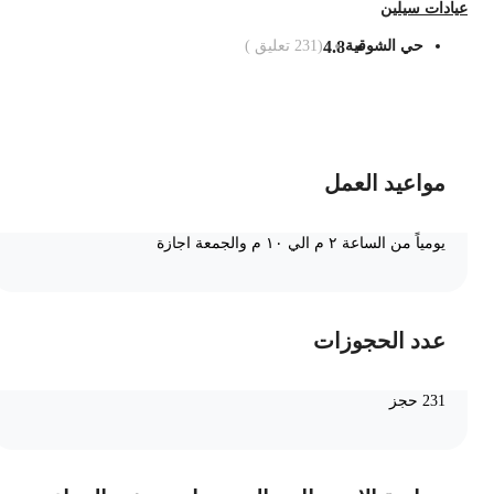
يادات سيلين
حي الشوقية
4.8
(
231
تعليق )
ضف الى السلة
مواعيد العمل
يومياً من الساعة ٢ م الي ١٠ م والجمعة اجازة
عدد الحجوزات
231 حجز