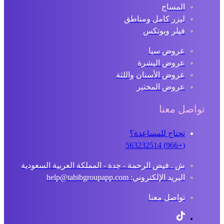
المساج
ليزر كامل ومناطق
فيلر وبوتكس
عروض سبا
عروض البشرة
عروض الأسنان واللثة
عروض المختبر
تواصل معنا
تحتاج للمساعدة؟
(+966) 563232514
ش . فيض الرحمة - جدة - المملكة العربية السعودية
البريد الإلكتروني: help@tabibgroupapp.com
تواصل معنا