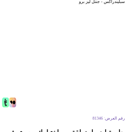
بليندراكس - جنتل ليز برو
قم العرض:
81346