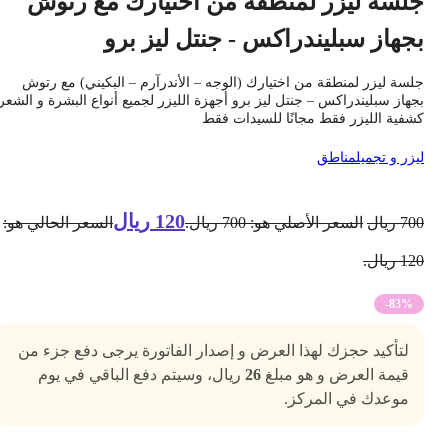
لسة ليزر لمنطقة من اختيارك مع رتوش
جهاز سبليندراكس - جنتل ليز برو
لسة ليزر لمنطقة من اختيارك (الوجه – الأندرآرم – البكيني) مع رتوش
جهاز سبليندراكس – جنتل ليز برو أجهزة الليزر لجميع أنواع البشرة و الشعر
شفية الليزر فقط مجانًا للسيدات فقط
يزر و تجميل
مناطق
120
ريال
70
ريال
السعر الأصلي هو: 700 ريال.
السعر الحالي هو:
1 ريال.
-83%
لتأكيد حجزك لهذا العرض و إصدار الفاتورة يرجى دفع جزء من
قيمة العرض و هو مبلغ
26
ريال، وسيتم دفع الباقي في يوم
موعدك في المركز.