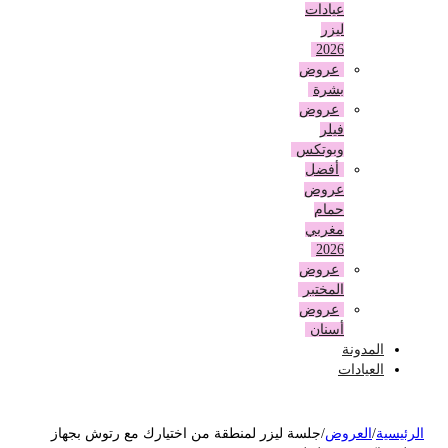
عيادات
ليزر
2026
عروض
بشرة
عروض
فيلر
وبوتكس
أفضل
عروض
حمام
مغربي
2026
عروض
المختبر
عروض
أسنان
المدونة
العيادات
لرئيسية
/
العروض
/
جلسة ليزر لمنطقة من اختيارك مع رتوش بجهاز