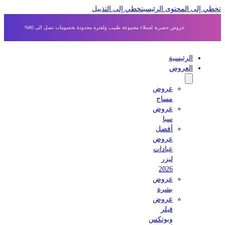
 إلى المحتوى الرئيسي
تخطي إلى التذييل
عروض حصرية لعملاء مجموعة طبيب ولفترة محدودة بخصومات تصل الى 80%
الرئيسية
العروض
عروض
مساج
عروض
سبا
أفضل
عروض
عيادات
ليزر
2026
عروض
بشرة
عروض
فيلر
وبوتكس