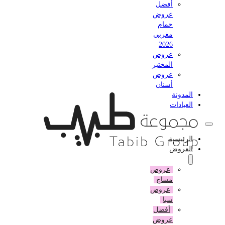
أفضل
عروض
حمام
مغربي
2026
عروض
المختبر
عروض
أسنان
المدونة
العيادات
الرئيسية
العروض
عروض
مساج
عروض
سبا
أفضل
عروض