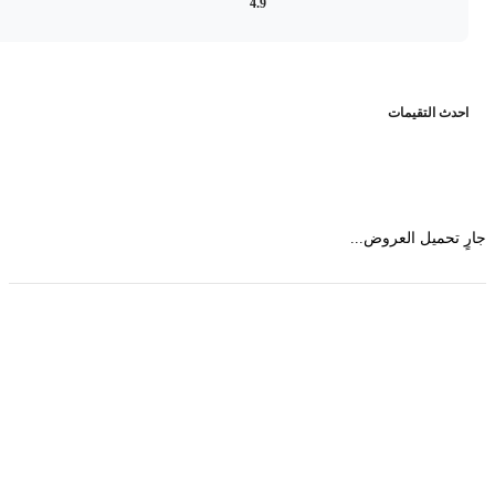
4.9
حدث التقيمات
 تحميل العروض...
حمل تطبیق مجموعة طبیب واستعرض أكثر من 9000
عرض من أكثر من 600 عیادة تجمیل