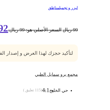
ليزر و تجميل
مناطق
92
99
ريال
السعر الأصلي هو: 99 ريال.
لتأكيد حجزك لهذا العرض و إصدار ال
مجمع برو سمايل الطبي
4.1
حي الخليج
(
115
تعليق )
أضف الى السلة