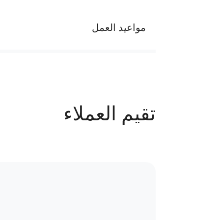
مواعيد العمل
يوميا من الساعة 2 م إلي 10 م
عدد الحجوزات
تقيم العملاء
115 حجز
سياسة الاستبدال و المرتجعات و تغير