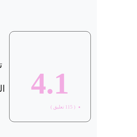
موقع العيادة
ت
4.1
ال
(
115
تعليق )