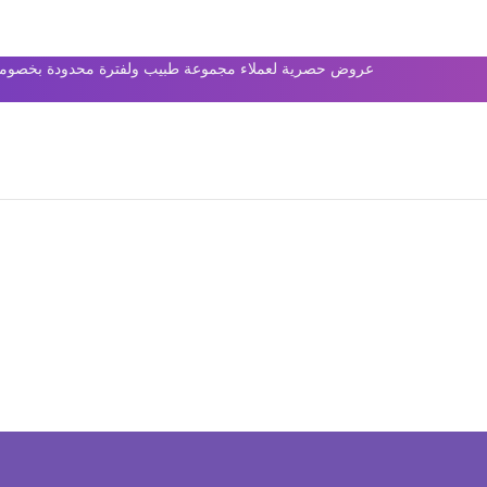
عروض حصرية لعملاء مجموعة طبيب ولفترة محدودة بخصومات 