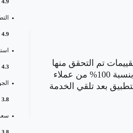
4.9
التط
4.9
استق
قييمات تم التحقق منها
4.3
بنسبة 100% من عملاء
الجو
تطبيق بعد تلقي الخدمة
3.8
سعر 
3.8