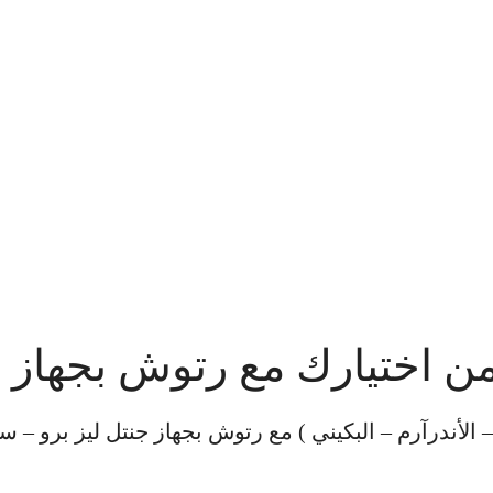
ن اختيارك مع رتوش بجهاز جن
الأندرآرم – البكيني ) مع رتوش بجهاز جنتل ليز برو – س