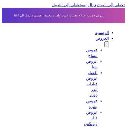
 إلى المحتوى الرئيسي
تخطي إلى التذييل
عروض حصرية لعملاء مجموعة طبيب ولفترة محدودة بخصومات تصل الى 80%
الرئيسية
العروض
عروض
مساج
عروض
سبا
أفضل
عروض
عيادات
ليزر
2026
عروض
بشرة
عروض
فيلر
وبوتكس