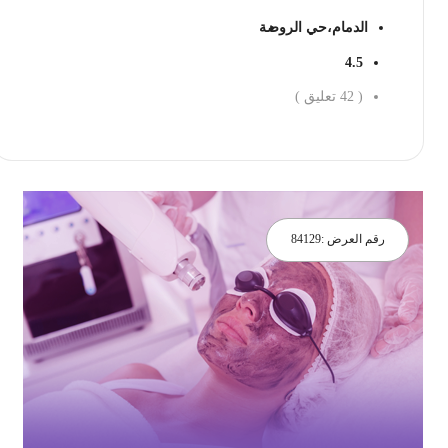
الدمام،حي الروضة
4.5
(
42
تعليق )
احجز الان
رقم العرض :
84129