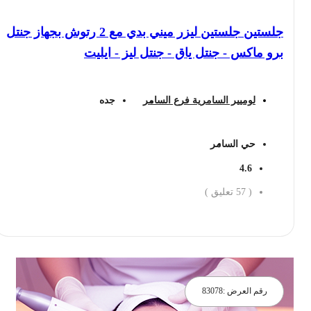
جلستين جلستين ليزر ميني بدي مع 2 رتوش بجهاز جنتل
برو ماكس - جنتل ياق - جنتل ليز - ايليت
لوميير السامرية فرع السامر
جده
حي السامر
4.6
(
57
تعليق )
احجز الان
رقم العرض :
83078