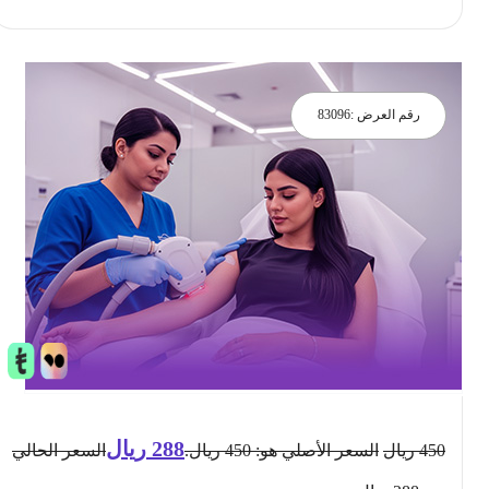
رقم العرض :
83096
288
ريال
450
ريال
السعر الأصلي هو: 450 ريال.
السعر الحالي