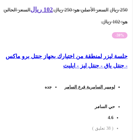
102
ريال
250
ريال
السعر الأصلي هو: 250 ريال.
السعر الحالي
هو: 102 ريال.
-59%
جلسة ليزر لمنطقة من اختيارك بجهاز جنتل برو ماكس
- جنتل ياق - جنتل ليز - ايليت
لوميير السامرية فرع السامر
جده
حي السامر
4.6
(
38
تعليق )
احجز الان