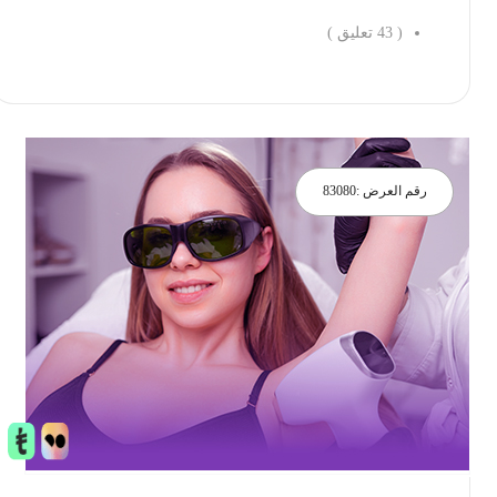
(
43
تعليق )
احجز الان
رقم العرض :
83080