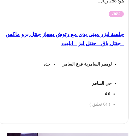
هو: 288 ريال.
-36%
جلسة ليزر ميني بدي مع رتوش بجهاز جنتل برو ماكس
- جنتل ياق - جنتل ليز - ايليت
لوميير السامرية فرع السامر
جده
حي السامر
4.6
(
64
تعليق )
احجز الان