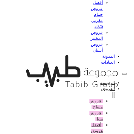
أفضل
عروض
حمام
مغربي
2026
عروض
المختبر
عروض
أسنان
المدونة
العيادات
الرئيسية
العروض
عروض
مساج
عروض
سبا
أفضل
عروض