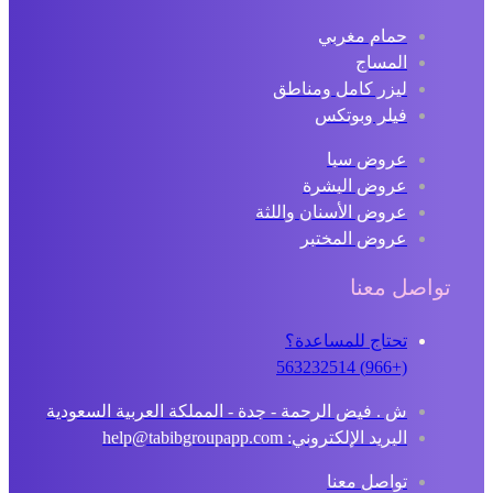
حمام مغربي
المساج
ليزر كامل ومناطق
فيلر وبوتكس
عروض سبا
عروض البشرة
عروض الأسنان واللثة
عروض المختبر
تواصل معنا
تحتاج للمساعدة؟
(+966) 563232514
ش . فيض الرحمة - جدة - المملكة العربية السعودية
البريد الإلكتروني: help@tabibgroupapp.com
تواصل معنا