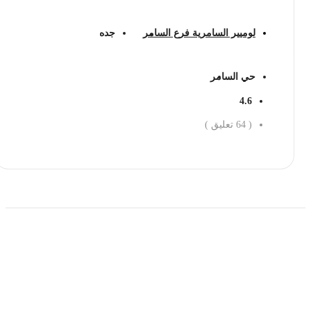
لوميير السامرية فرع السامر
جده
حي السامر
4.6
(
64
تعليق )
احجز الان
حمل تطبیق مجموعة طبیب واستعرض أكثر من 9000
عرض من أكثر من 600 عیادة تجمیل