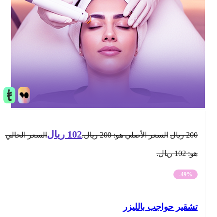
102
ريال
200
ريال
السعر الأصلي هو: 200 ريال.
السعر الحالي
هو: 102 ريال.
-49%
تشقير حواجب بالليزر