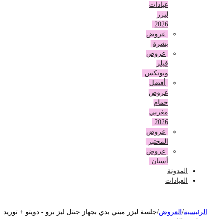
عيادات
ليزر
2026
عروض
بشرة
عروض
فيلر
وبوتكس
أفضل
عروض
حمام
مغربي
2026
عروض
المختبر
عروض
أسنان
المدونة
العيادات
لرئيسية
/
العروض
/
جلسة ليزر ميني بدي بجهاز جنتل ليز برو - دويتو + توريد