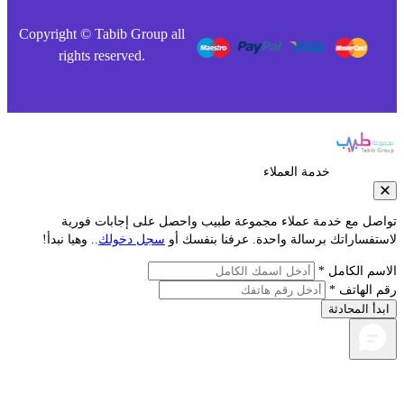
Copyright © Tabib Group all
rights reserved.
خدمة العملاء
صل مع خدمة عملاء مجموعة طبيب واحصل على إجابات فورية
فساراتك برسالة واحدة. عرفنا بنفسك أو
سجل دخولك
.. وهيا نبدأ!
م الكامل *
الهاتف *
أ المحادثة