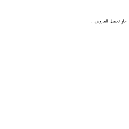
 تحميل العروض...
حمل تطبیق مجموعة طبیب واستعرض أكثر من 9000
عرض من أكثر من 600 عیادة تجمیل