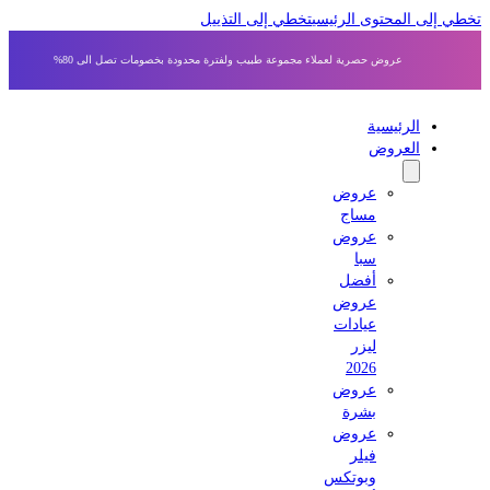
 إلى المحتوى الرئيسي
تخطي إلى التذييل
عروض حصرية لعملاء مجموعة طبيب ولفترة محدودة بخصومات تصل الى 80%
الرئيسية
العروض
عروض
مساج
عروض
سبا
أفضل
عروض
عيادات
ليزر
2026
عروض
بشرة
عروض
فيلر
وبوتكس