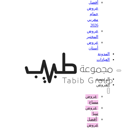
أفضل
عروض
حمام
مغربي
2026
عروض
المختبر
عروض
أسنان
المدونة
العيادات
الرئيسية
العروض
عروض
مساج
عروض
سبا
أفضل
عروض