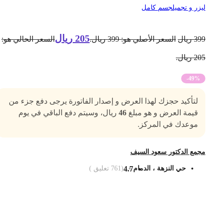
يزر و تجميل
جسم كامل
205
ريال
39
ريال
السعر الأصلي هو: 399 ريال.
السعر الحالي هو:
2 ريال.
-49%
لتأكيد حجزك لهذا العرض و إصدار الفاتورة يرجى دفع جزء من
قيمة العرض و هو مبلغ
46
ريال، وسيتم دفع الباقي في يوم
موعدك في المركز.
جمع الدكتور سعود السيف
حي النزهة ، الدمام
4.7
(
761
تعليق )
ضف الى السلة