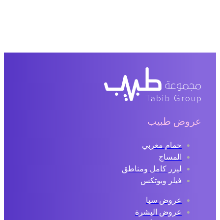
عروض طبيب
حمام مغربي
المساج
ليزر كامل ومناطق
فيلر وبوتكس
عروض سبا
عروض البشرة