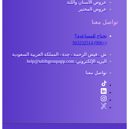
عروض الأسنان واللثة
عروض المختبر
تواصل معنا
تحتاج للمساعدة؟
(+966) 563232514
ش . فيض الرحمة - جدة - المملكة العربية السعودية
البريد الإلكتروني: help@tabibgroupapp.com
تواصل معنا