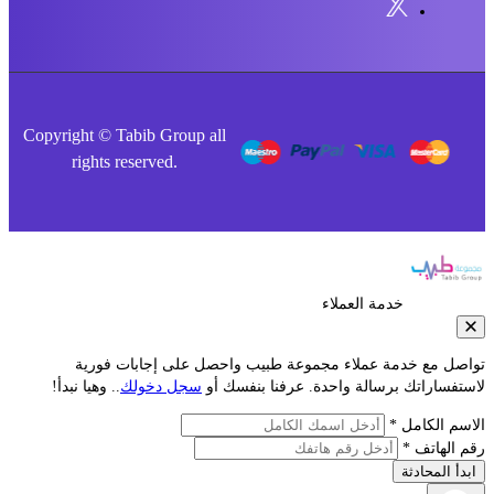
Copyright © Tabib Group all
rights reserved.
خدمة العملاء
صل مع خدمة عملاء مجموعة طبيب واحصل على إجابات فورية
فساراتك برسالة واحدة. عرفنا بنفسك أو
سجل دخولك
.. وهيا نبدأ!
م الكامل *
الهاتف *
أ المحادثة