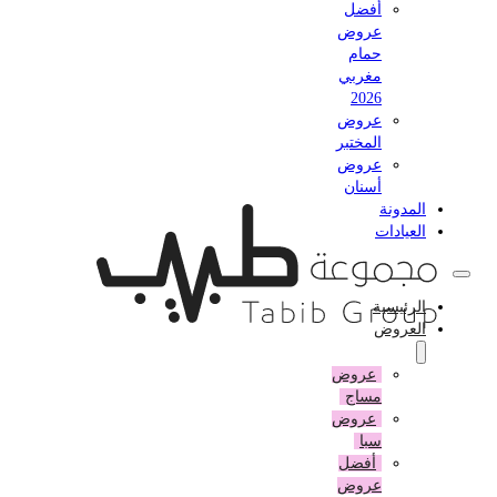
أفضل
عروض
حمام
مغربي
2026
عروض
المختبر
عروض
أسنان
المدونة
العيادات
الرئيسية
العروض
عروض
مساج
عروض
سبا
أفضل
عروض