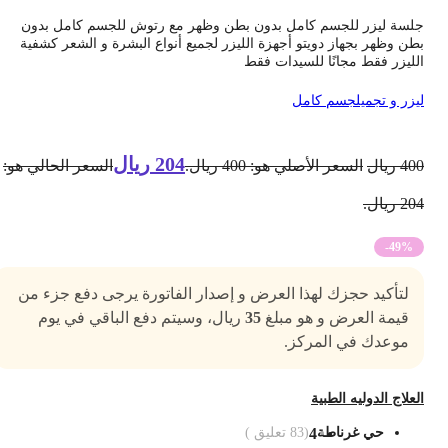
لسة ليزر للجسم كامل بدون بطن وظهر مع رتوش للجسم كامل بدون
طن وظهر بجهاز دويتو أجهزة الليزر لجميع أنواع البشرة و الشعر كشفية
لليزر فقط مجانًا للسيدات فقط
يزر و تجميل
جسم كامل
204
ريال
40
ريال
السعر الأصلي هو: 400 ريال.
السعر الحالي هو:
2 ريال.
-49%
لتأكيد حجزك لهذا العرض و إصدار الفاتورة يرجى دفع جزء من
قيمة العرض و هو مبلغ
35
ريال، وسيتم دفع الباقي في يوم
موعدك في المركز.
لعلاج الدوليه الطبية
حي غرناطة
4
(
83
تعليق )