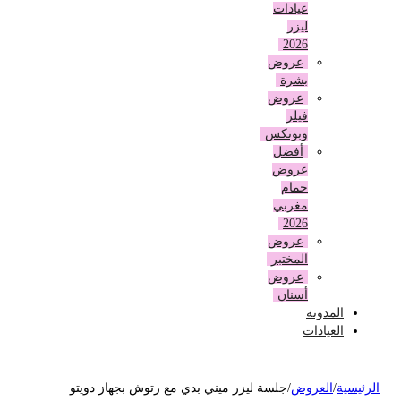
عيادات
ليزر
2026
عروض
بشرة
عروض
فيلر
وبوتكس
أفضل
عروض
حمام
مغربي
2026
عروض
المختبر
عروض
أسنان
المدونة
العيادات
لرئيسية
/
العروض
/
جلسة ليزر ميني بدي مع رتوش بجهاز دويتو