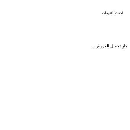
حدث التقيمات
 تحميل العروض...
حمل تطبیق مجموعة طبیب واستعرض أكثر من 9000
عرض من أكثر من 600 عیادة تجمیل