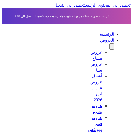
 إلى المحتوى الرئيسي
تخطي إلى التذييل
عروض حصرية لعملاء مجموعة طبيب ولفترة محدودة بخصومات تصل الى 80%
الرئيسية
العروض
عروض
مساج
عروض
سبا
أفضل
عروض
عيادات
ليزر
2026
عروض
بشرة
عروض
فيلر
وبوتكس