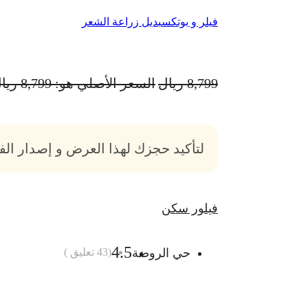
فيلر و بوتكس
بديل زراعة الشعر
8,799
ريال
السعر الأصلي هو: 8,799 ريال.
لتأكيد حجزك لهذا العرض و إصدار ال
فيلور سكن
4.5
حي الروضة
(
43
تعليق )
أضف الى السلة