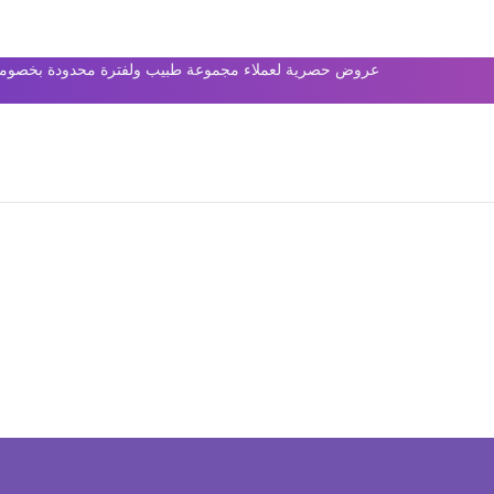
عروض حصرية لعملاء مجموعة طبيب ولفترة محدودة بخصومات 