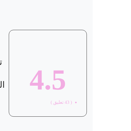
موقع العيادة
ت
4.5
ال
(
43
تعليق )