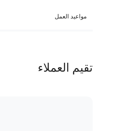
مواعيد العمل
يوميا من الساعه 1 م الي 9 م
عدد الحجوزات
تقيم العملاء
43 حجز
سياسة الاستبدال و المرتجعات و تغير