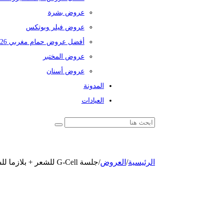
عروض بشرة
عروض فيلر وبوتكس
أفضل عروض حمام مغربي 2026
عروض المختبر
عروض أسنان
المدونة
العيادات
الرئيسية
/
العروض
/
جلسة G-Cell للشعر + بلازما للشعر