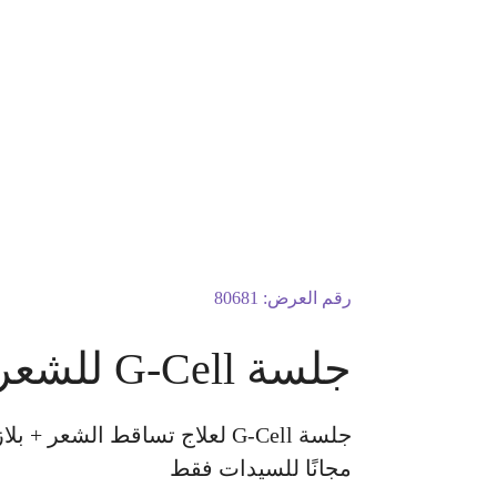
رقم العرض:
80681
جلسة G-Cell للشعر + بلازما للشعر
مجانًا للسيدات فقط