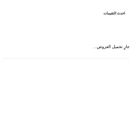
حدث التقيمات
 تحميل العروض...
حمل تطبیق مجموعة طبیب واستعرض أكثر من 9000
عرض من أكثر من 600 عیادة تجمیل