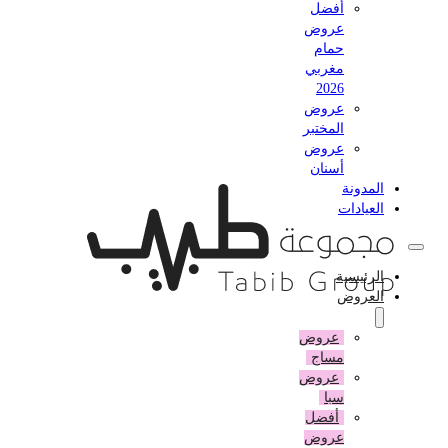
أفضل
عروض
حمام
مغربي
2026
عروض
المختبر
عروض
أسنان
المدونة
العيادات
الرئيسية
العروض
عروض
مساج
عروض
سبا
أفضل
عروض