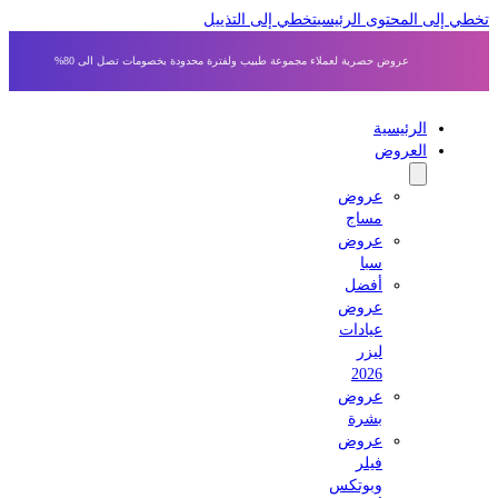
 إلى المحتوى الرئيسي
تخطي إلى التذييل
عروض حصرية لعملاء مجموعة طبيب ولفترة محدودة بخصومات تصل الى 80%
الرئيسية
العروض
عروض
مساج
عروض
سبا
أفضل
عروض
عيادات
ليزر
2026
عروض
بشرة
عروض
فيلر
وبوتكس