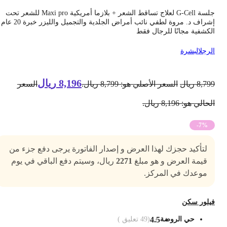
جلسة G-Cell لعلاج تساقط الشعر + بلازما أمريكية Maxi pro للشعر تحت
إشراف د. مروة لطفي نائب أمراض الجلدية والتجميل والليزر خبرة 20 عام
لكشفية مجانًا للرجال فقط
لرجل
البشرة
8,196
ريال
8,79
ريال
السعر الأصلي هو: 8,799 ريال.
السعر
حالي هو: 8,196 ريال.
-7%
لتأكيد حجزك لهذا العرض و إصدار الفاتورة يرجى دفع جزء من
قيمة العرض و هو مبلغ
2271
ريال، وسيتم دفع الباقي في يوم
موعدك في المركز.
يلور سكن
حي الروضة
4.5
(
49
تعليق )