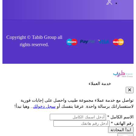
Copyright © Tabib Group all
rights reserved.
خدمة العملاء
صل مع خدمة عملاء مجموعة طبيب واحصل على إجابات فورية
فساراتك برسالة واحدة. عرفنا بنفسك أو
سجل دخولك
.. وهيا نبدأ!
م الكامل *
الهاتف *
أ المحادثة