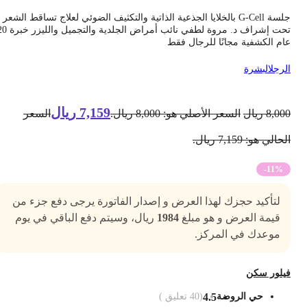
جلسة G-Cell بالخلايا الجذعية الذاتية والتكثيف الضوئي لعلاج تساقط الشعر
تحت إشراف د. مروة لطفي نائب أمراض الجلدية والتجميل والليزر خبرة 20
ام الكشفية مجانًا للرجال فقط
لرجل
البشرة
7,159
ريال
8,00
ريال
السعر الأصلي هو: 8,000 ريال.
السعر
حالي هو: 7,159 ريال.
-11%
لتأكيد حجزك لهذا العرض و إصدار الفاتورة يرجى دفع جزء من
قيمة العرض و هو مبلغ
1984
ريال، وسيتم دفع الباقي في يوم
موعدك في المركز.
يلور سكن
حي الروضة
4.5
(
40
تعليق )