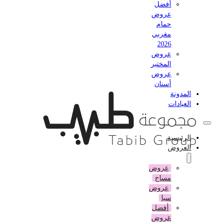
أفضل
عروض
حمام
مغربي
2026
عروض
المختبر
عروض
أسنان
المدونة
العيادات
الرئيسية
العروض
عروض
مساج
عروض
سبا
أفضل
عروض