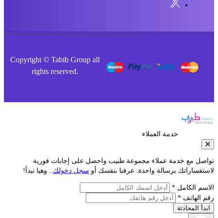
Copyright © Tabib Group all
rights reserved.
خدمة العملاء
صل مع خدمة عملاء مجموعة طبيب واحصل على إجابات فورية
فساراتك برسالة واحدة. عرفنا بنفسك أو
سجل دخولك
.. وهيا نبدأ!
م الكامل *
الهاتف *
أ المحادثة