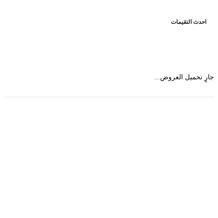
حدث التقيمات
 تحميل العروض...
حمل تطبیق مجموعة طبیب واستعرض أكثر من 9000
عرض من أكثر من 600 عیادة تجمیل