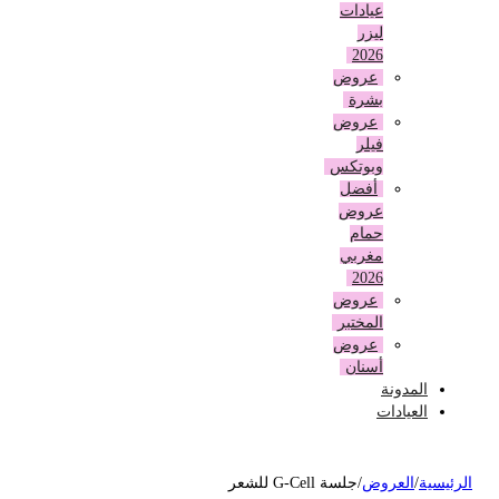
عيادات
ليزر
2026
عروض
بشرة
عروض
فيلر
وبوتكس
أفضل
عروض
حمام
مغربي
2026
عروض
المختبر
عروض
أسنان
المدونة
العيادات
لرئيسية
/
العروض
/
جلسة G-Cell للشعر