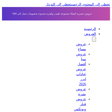
 إلى المحتوى الرئيسي
تخطي إلى التذييل
عروض حصرية لعملاء مجموعة طبيب ولفترة محدودة بخصومات تصل الى 80%
الرئيسية
العروض
عروض
مساج
عروض
سبا
أفضل
عروض
عيادات
ليزر
2026
عروض
بشرة
عروض
فيلر
وبوتكس