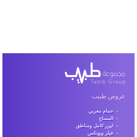
عروض طبيب
حمام مغربي
المساج
ليزر كامل ومناطق
فيلر وبوتكس