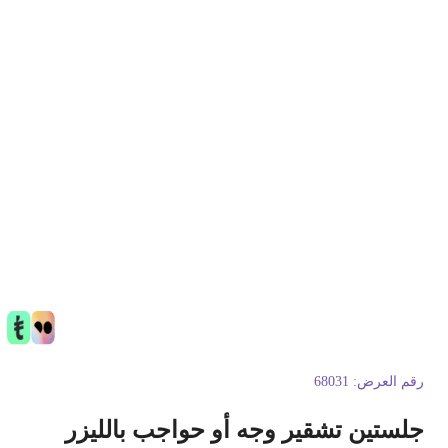
قم العرض:
68031
لستين تشقير وجه أو حواجب بالليزر