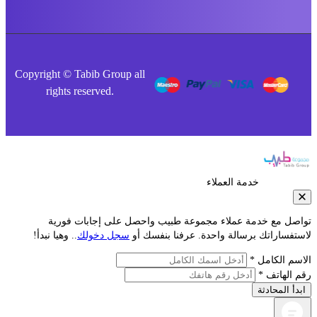
Copyright © Tabib Group all
rights reserved.
خدمة العملاء
صل مع خدمة عملاء مجموعة طبيب واحصل على إجابات فورية
فساراتك برسالة واحدة. عرفنا بنفسك أو
سجل دخولك
.. وهيا نبدأ!
م الكامل *
الهاتف *
أ المحادثة