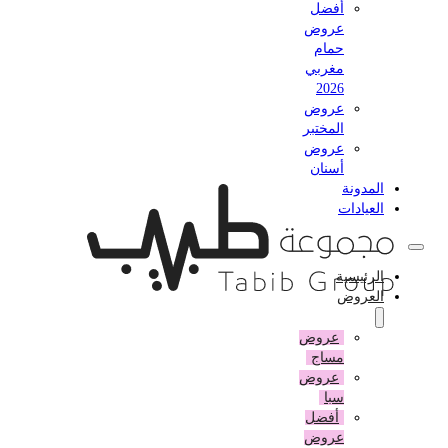
أفضل
عروض
حمام
مغربي
2026
عروض
المختبر
عروض
أسنان
المدونة
العيادات
الرئيسية
العروض
عروض
مساج
عروض
سبا
أفضل
عروض