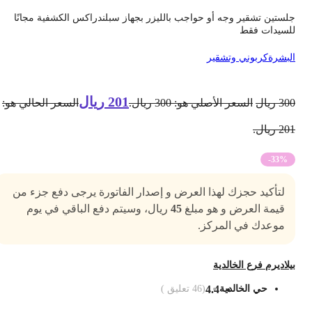
لستين تشقير وجه أو حواجب بالليزر بجهاز سبلندراكس الكشفية مجانًا
لسيدات فقط
لبشرة
كربوني وتشقير
201
ريال
30
ريال
السعر الأصلي هو: 300 ريال.
السعر الحالي هو:
2 ريال.
-33%
لتأكيد حجزك لهذا العرض و إصدار الفاتورة يرجى دفع جزء من
قيمة العرض و هو مبلغ
45
ريال، وسيتم دفع الباقي في يوم
موعدك في المركز.
يلاديرم فرع الخالدية
حي الخالدية
4.4
(
46
تعليق )