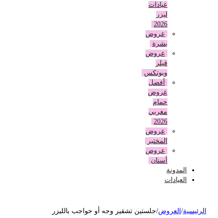
عيادات
ليزر
2026
عروض
بشرة
عروض
فيلر
وبوتكس
أفضل
عروض
حمام
مغربي
2026
عروض
المختبر
عروض
أسنان
المدونة
العيادات
لرئيسية
/
العروض
/
جلستين تشقير وجه أو حواجب بالليزر