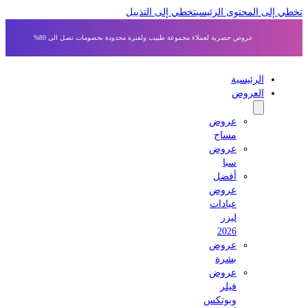
 إلى المحتوى الرئيسي
تخطي إلى التذييل
عروض حصرية لعملاء مجموعة طبيب ولفترة محدودة بخصومات تصل الى 80%
الرئيسية
العروض
عروض
مساج
عروض
سبا
أفضل
عروض
عيادات
ليزر
2026
عروض
بشرة
عروض
فيلر
وبوتكس