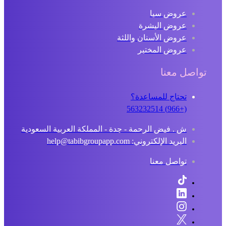
عروض سبا
عروض البشرة
عروض الأسنان واللثة
عروض المختبر
تواصل معنا
تحتاج للمساعدة؟
(+966) 563232514
ش . فيض الرحمة - جدة - المملكة العربية السعودية
البريد الإلكتروني: help@tabibgroupapp.com
تواصل معنا