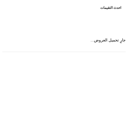
حدث التقيمات
 تحميل العروض...
حمل تطبیق مجموعة طبیب واستعرض أكثر من 9000
عرض من أكثر من 600 عیادة تجمیل