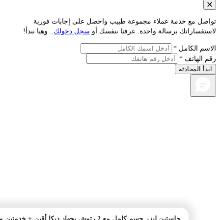
صل مع خدمة عملاء مجموعة طبيب واحصل على إجابات فورية
فساراتك برسالة واحدة. عرفنا بنفسك أو
سجل دخولك
.. وهيا نبدأ!
م الكامل *
الهاتف *
أ المحادثة
جلستين ليزر جسم كامل مع 2 رتوش بجهاز ديكا أقين + خدمتين من اختيارك