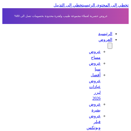
 إلى المحتوى الرئيسي
تخطي إلى التذييل
عروض حصرية لعملاء مجموعة طبيب ولفترة محدودة بخصومات تصل الى 80%
الرئيسية
العروض
عروض
مساج
عروض
سبا
أفضل
عروض
عيادات
ليزر
2026
عروض
بشرة
عروض
فيلر
وبوتكس