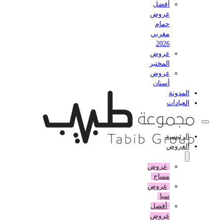
أفضل
عروض
حمام
مغربي
2026
عروض
المختبر
عروض
أسنان
المدونة
العيادات
الرئيسية
العروض
عروض
مساج
عروض
سبا
أفضل
عروض