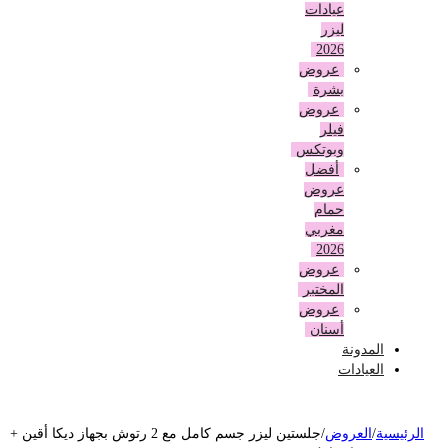
عيادات
ليزر
2026
عروض
بشرة
عروض
فيلر
وبوتكس
أفضل
عروض
حمام
مغربي
2026
عروض
المختبر
عروض
أسنان
المدونة
العيادات
لرئيسية
/
العروض
/
جلستين ليزر جسم كامل مع 2 رتوش بجهاز ديكا أقين +