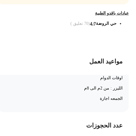
يادات باقدو الطبية
حي الروضة
4.7
(
70
تعليق )
ضف الى السلة
مواعيد العمل
اوقات الدوام
الليزر : من 2م الى 8م
الجمعه اجازة
عدد الحجوزات