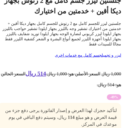
جلستين ليزر جسم كامل مع 2 رتوش بجهاز
يكا أقين + خدمتين من اختيارك
جلستين ليزر للجسم كامل مع 2 رتوش للجسم كامل بجهاز ديكا أقين +
دمتين من اختيارك تشقير وجه بالليزر بجهاز ايلودا تشقير حواجب بالليزر
جهاز ايلودا ليزر كربوني لنضارة الوجه بجهاز ايلودا توريد شفايف بالليزر
جهاز ايلودا أجهزة الليزر لجميع أنواع البشرة و الشعر كشفية الليزر فقط
جانًا للسيدات فقط
يزر و تجميل
جسم كامل مع خدمات اخرى
514
ريال
1,00
ريال
السعر الأصلي هو: 1,000 ريال.
السعر الحالي
 514 ريال.
-49%
لتأكيد حجزك لهذا العرض و إصدار الفاتورة يرجى دفع جزء من
قيمة العرض و هو مبلغ
114
ريال، وسيتم دفع الباقي في يوم
موعدك في المركز.