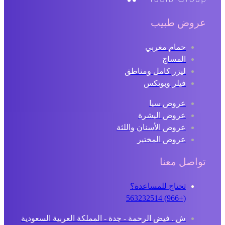
عروض طبيب
حمام مغربي
المساج
ليزر كامل ومناطق
فيلر وبوتكس
عروض سبا
عروض البشرة
عروض الأسنان واللثة
عروض المختبر
تواصل معنا
تحتاج للمساعدة؟
(+966) 563232514
ش . فيض الرحمة - جدة - المملكة العربية السعودية