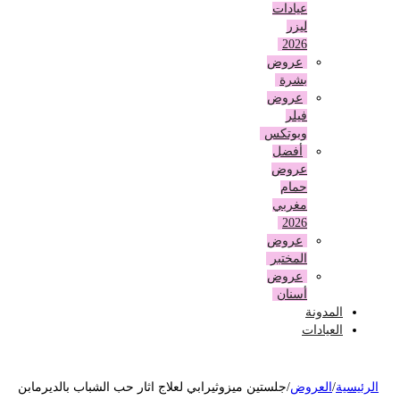
عيادات
ليزر
2026
عروض
بشرة
عروض
فيلر
وبوتكس
أفضل
عروض
حمام
مغربي
2026
عروض
المختبر
عروض
أسنان
المدونة
العيادات
لرئيسية
/
العروض
/
جلستين ميزوثيرابي لعلاج اثار حب الشباب بالديرمابن