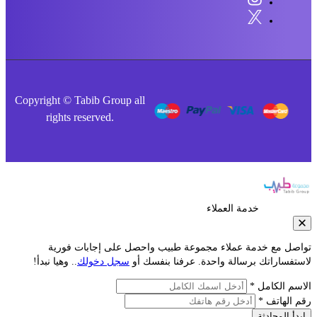
Copyright © Tabib Group all
rights reserved.
خدمة العملاء
صل مع خدمة عملاء مجموعة طبيب واحصل على إجابات فورية
فساراتك برسالة واحدة. عرفنا بنفسك أو
سجل دخولك
.. وهيا نبدأ!
م الكامل *
الهاتف *
أ المحادثة