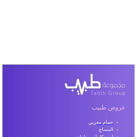
عروض طبيب
حمام مغربي
المساج
ليزر كامل ومناطق