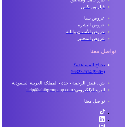
فيلر وبوتكس
عروض سبا
عروض البشرة
عروض الأسنان واللثة
عروض المختبر
تواصل معنا
تحتاج للمساعدة؟
(+966) 563232514
ش . فيض الرحمة - جدة - المملكة العربية السعودية
البريد الإلكتروني: help@tabibgroupapp.com
تواصل معنا