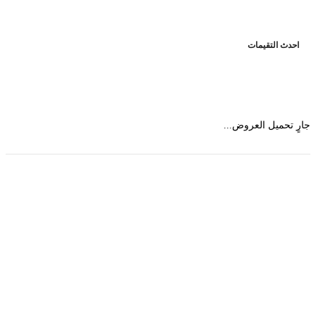
حدث التقيمات
 تحميل العروض...
حمل تطبیق مجموعة طبیب واستعرض أكثر من 9000
عرض من أكثر من 600 عیادة تجمیل