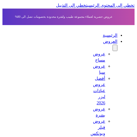
 إلى المحتوى الرئيسي
تخطي إلى التذييل
عروض حصرية لعملاء مجموعة طبيب ولفترة محدودة بخصومات تصل الى 80%
الرئيسية
العروض
عروض
مساج
عروض
سبا
أفضل
عروض
عيادات
ليزر
2026
عروض
بشرة
عروض
فيلر
وبوتكس