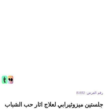
قم العرض:
81692
لستين ميزوثيرابي لعلاج اثار حب الشباب