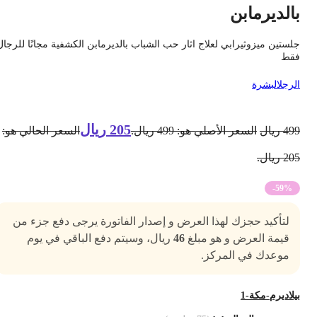
الديرمابن
لستين ميزوثيرابي لعلاج اثار حب الشباب بالديرمابن الكشفية مجانًا للرجال
قط
لرجل
البشرة
205
ريال
49
ريال
السعر الأصلي هو: 499 ريال.
السعر الحالي هو:
2 ريال.
-59%
لتأكيد حجزك لهذا العرض و إصدار الفاتورة يرجى دفع جزء من
قيمة العرض و هو مبلغ
46
ريال، وسيتم دفع الباقي في يوم
موعدك في المركز.
يلاديرم-مكة-1