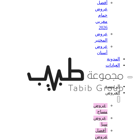
أفضل
عروض
حمام
مغربي
2026
عروض
المختبر
عروض
أسنان
المدونة
العيادات
الرئيسية
العروض
عروض
مساج
عروض
سبا
أفضل
عروض