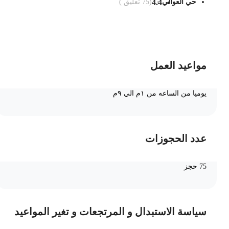
حي العوالي
4.4
(
75
تعليق )
ضف الى السلة
مواعيد العمل
يوميا من الساعه من ١م الي ٩م
عدد الحجوزات
75 حجز
سياسة الاستبدال و المرتجعات و تغير المواعيد