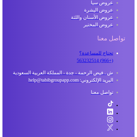
عروض سبا
عروض البشرة
عروض الأسنان واللثة
عروض المختبر
تواصل معنا
تحتاج للمساعدة؟
(+966) 563232514
ش . فيض الرحمة - جدة - المملكة العربية السعودية
البريد الإلكتروني: help@tabibgroupapp.com
تواصل معنا