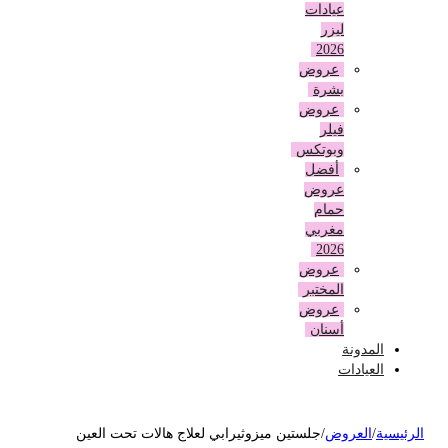
عيادات
ليزر
2026
عروض
بشرة
عروض
فيلر
وبوتكس
أفضل
عروض
حمام
مغربي
2026
عروض
المختبر
عروض
أسنان
المدونة
العيادات
لرئيسية
/
العروض
/
جلستين ميزوثيرابي لعلاج هالات تحت العين