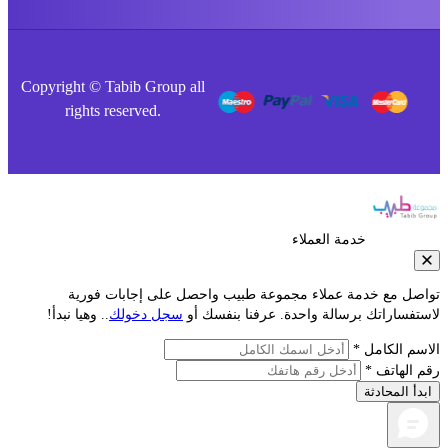
Copyright © Tabib Group all
rights reserved.
خدمة العملاء
صل مع خدمة عملاء مجموعة طبيب واحصل على إجابات فورية
فساراتك برسالة واحدة. عرفنا بنفسك أو
سجل دخولك
.. وهيا نبدأ!
م الكامل *
الهاتف *
أ المحادثة