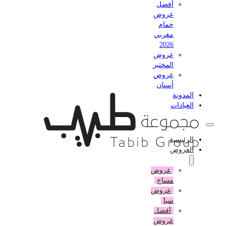
أفضل
عروض
حمام
مغربي
2026
عروض
المختبر
عروض
أسنان
المدونة
العيادات
الرئيسية
العروض
عروض
مساج
عروض
سبا
أفضل
عروض