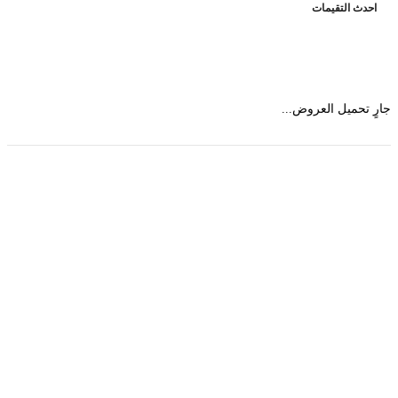
حدث التقيمات
 تحميل العروض...
حمل تطبیق مجموعة طبیب واستعرض أكثر من 9000
عرض من أكثر من 600 عیادة تجمیل