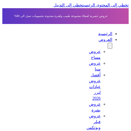
 إلى المحتوى الرئيسي
تخطي إلى التذييل
عروض حصرية لعملاء مجموعة طبيب ولفترة محدودة بخصومات تصل الى 80%
الرئيسية
العروض
عروض
مساج
عروض
سبا
أفضل
عروض
عيادات
ليزر
2026
عروض
بشرة
عروض
فيلر
وبوتكس