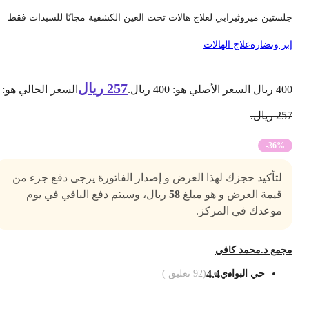
لستين ميزوثيرابي لعلاج هالات تحت العين الكشفية مجانًا للسيدات فقط
بر ونضارة
علاج الهالات
257
ريال
40
ريال
السعر الأصلي هو: 400 ريال.
السعر الحالي هو:
2 ريال.
-36%
لتأكيد حجزك لهذا العرض و إصدار الفاتورة يرجى دفع جزء من
قيمة العرض و هو مبلغ
58
ريال، وسيتم دفع الباقي في يوم
موعدك في المركز.
جمع د.محمد كافي
حي البوادي
4.4
(
92
تعليق )
ضف الى السلة