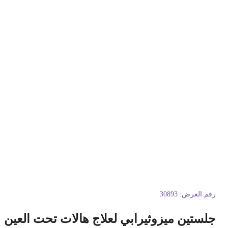
قم العرض:
30893
لستين ميزوثيرابي لعلاج هالات تحت العين