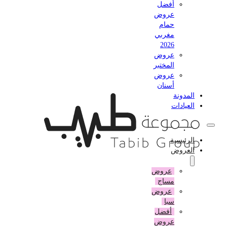
أفضل
عروض
حمام
مغربي
2026
عروض
المختبر
عروض
أسنان
المدونة
العيادات
الرئيسية
العروض
عروض
مساج
عروض
سبا
أفضل
عروض