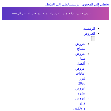
 إلى المحتوى الرئيسي
تخطي إلى التذييل
عروض حصرية لعملاء مجموعة طبيب ولفترة محدودة بخصومات تصل الى 80%
الرئيسية
العروض
عروض
مساج
عروض
سبا
أفضل
عروض
عيادات
ليزر
2026
عروض
بشرة
عروض
فيلر
وبوتكس