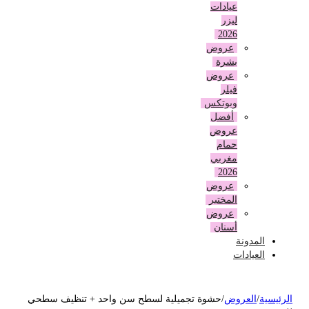
عيادات
ليزر
2026
عروض
بشرة
عروض
فيلر
وبوتكس
أفضل
عروض
حمام
مغربي
2026
عروض
المختبر
عروض
أسنان
المدونة
العيادات
لرئيسية
/
العروض
/
حشوة تجميلية لسطح سن واحد + تنظيف سطحي