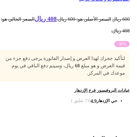
408
ريال
60
ريال
السعر الأصلي هو: 600 ريال.
السعر الحالي هو:
4 ريال.
-32%
لتأكيد حجزك لهذا العرض و إصدار الفاتورة يرجى دفع جزء من
قيمة العرض و هو مبلغ
68
ريال، وسيتم دفع الباقي في يوم
موعدك في المركز.
يادات البروفيسور فرع الإزدهار
حي الإزدهار
4.9
(
73
تعليق )
ضف الى السلة