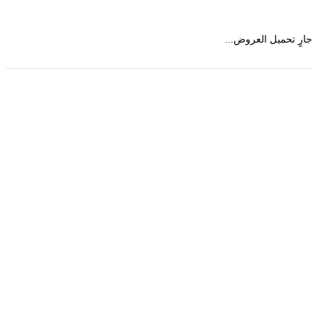
 تحميل العروض...
حمل تطبیق مجموعة طبیب واستعرض أكثر من 9000
عرض من أكثر من 600 عیادة تجمیل