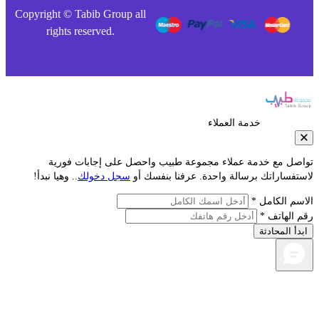
Copyright © Tabib Group all
rights reserved.
خدمة العملاء
صل مع خدمة عملاء مجموعة طبيب واحصل على إجابات فورية
فساراتك برسالة واحدة. عرفنا بنفسك أو
سجل دخولك
.. وهيا نبدأ!
م الكامل *
الهاتف *
أ المحادثة