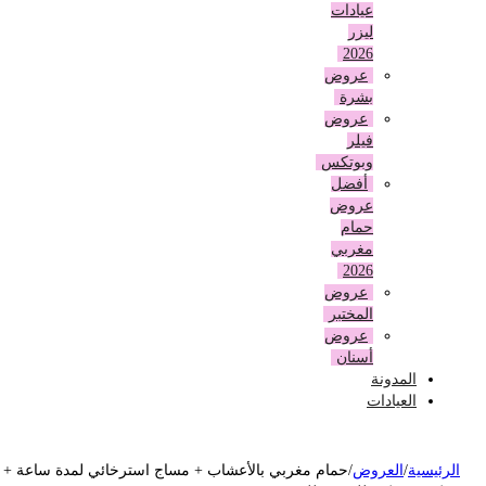
عيادات
ليزر
2026
عروض
بشرة
عروض
فيلر
وبوتكس
أفضل
عروض
حمام
مغربي
2026
عروض
المختبر
عروض
أسنان
المدونة
العيادات
لرئيسية
/
العروض
/
حمام مغربي بالأعشاب + مساج استرخائي لمدة ساعة +