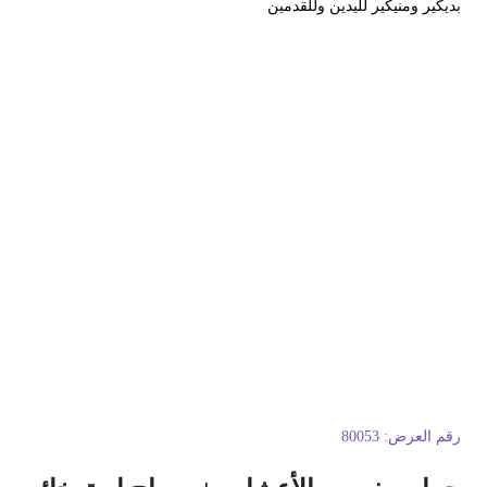
ديكير ومنيكير لليدين وللقدمين
قم العرض:
80053