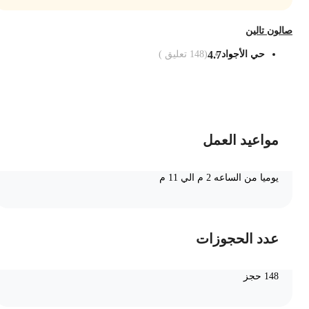
الون تالين
حي الأجواد
4.7
(
148
تعليق )
ضف الى السلة
مواعيد العمل
يوميا من الساعه 2 م الي 11 م
عدد الحجوزات
148 حجز