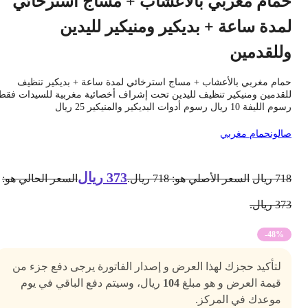
مام مغربي بالأعشاب + مساج استرخائي
مدة ساعة + بديكير ومنيكير لليدين
للقدمين
مام مغربي بالأعشاب + مساج استرخائي لمدة ساعة + بديكير تنظيف
لقدمين ومنيكير تنظيف لليدين تحت إشراف أخصائية مغربية للسيدات فقط
 الليفة 10 ريال رسوم أدوات البديكير والمنيكير 25 ريال
الون
حمام مغربي
373
ريال
71
ريال
السعر الأصلي هو: 718 ريال.
السعر الحالي هو:
3 ريال.
-48%
لتأكيد حجزك لهذا العرض و إصدار الفاتورة يرجى دفع جزء من
قيمة العرض و هو مبلغ
104
ريال، وسيتم دفع الباقي في يوم
موعدك في المركز.