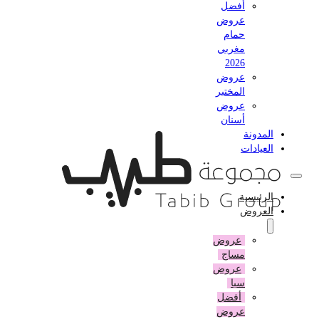
أفضل
عروض
حمام
مغربي
2026
عروض
المختبر
عروض
أسنان
المدونة
العيادات
الرئيسية
العروض
عروض
مساج
عروض
سبا
أفضل
عروض