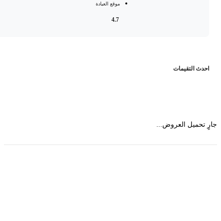
موقع العيادة
4.7
حدث التقيمات
 تحميل العروض...
حمل تطبیق مجموعة طبیب واستعرض أكثر من 9000
عرض من أكثر من 600 عیادة تجمیل