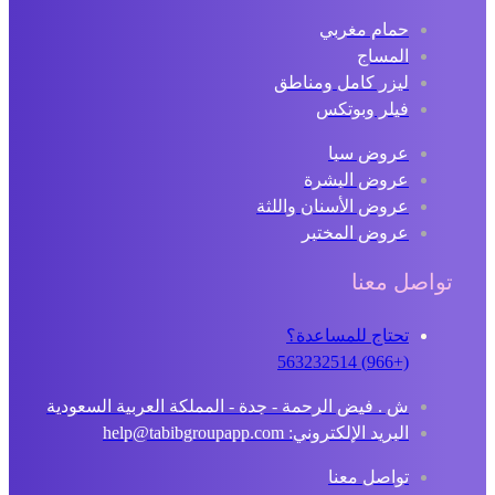
حمام مغربي
المساج
ليزر كامل ومناطق
فيلر وبوتكس
عروض سبا
عروض البشرة
عروض الأسنان واللثة
عروض المختبر
تواصل معنا
تحتاج للمساعدة؟
(+966) 563232514
ش . فيض الرحمة - جدة - المملكة العربية السعودية
البريد الإلكتروني: help@tabibgroupapp.com
تواصل معنا