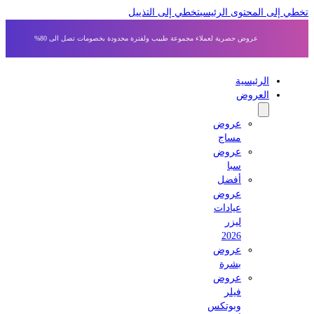
 إلى المحتوى الرئيسي
تخطي إلى التذييل
عروض حصرية لعملاء مجموعة طبيب ولفترة محدودة بخصومات تصل الى 80%
الرئيسية
العروض
عروض
مساج
عروض
سبا
أفضل
عروض
عيادات
ليزر
2026
عروض
بشرة
عروض
فيلر
وبوتكس