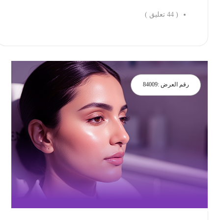
(
44
تعليق )
احجز الان
رقم العرض :
84009