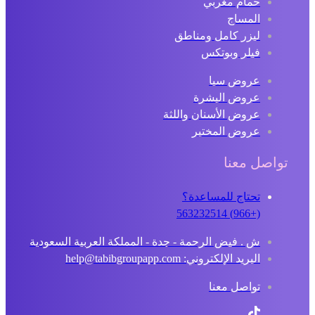
حمام مغربي
المساج
ليزر كامل ومناطق
فيلر وبوتكس
عروض سبا
عروض البشرة
عروض الأسنان واللثة
عروض المختبر
تواصل معنا
تحتاج للمساعدة؟
(+966) 563232514
ش . فيض الرحمة - جدة - المملكة العربية السعودية
البريد الإلكتروني: help@tabibgroupapp.com
تواصل معنا