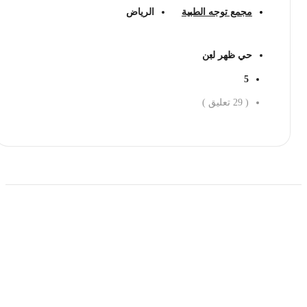
مجمع توجه الطبية
الرياض
حي ظهر لبن
5
(
29
تعليق )
احجز الان
حمل تطبیق مجموعة طبیب واستعرض أكثر من 9000
عرض من أكثر من 600 عیادة تجمیل