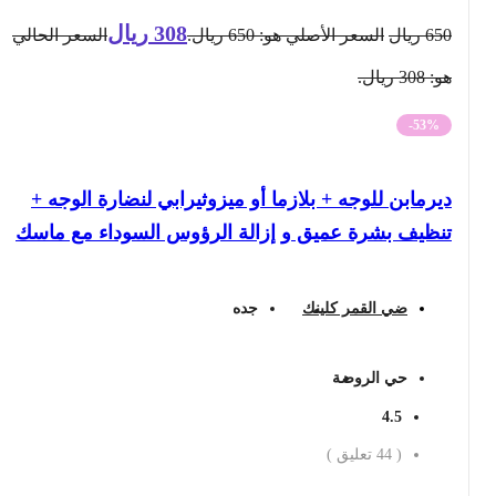
308
ريال
650
ريال
السعر الأصلي هو: 650 ريال.
السعر الحالي
هو: 308 ريال.
-53%
ديرمابن للوجه + بلازما أو ميزوثيرابي لنضارة الوجه +
تنظيف بشرة عميق و إزالة الرؤوس السوداء مع ماسك
ضي القمر كلينك
جده
حي الروضة
4.5
(
44
تعليق )
احجز الان