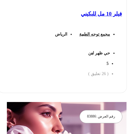
فيلر 10 مل للبكيني
مجمع توجه الطبية
الرياض
حي ظهر لبن
5
(
26
تعليق )
احجز الان
رقم العرض :
83886