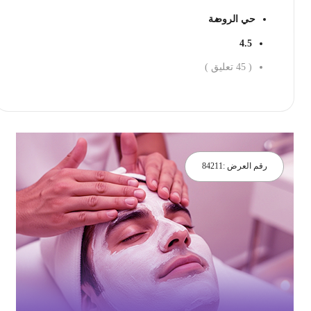
حي الروضة
4.5
(
45
تعليق )
احجز الان
رقم العرض :
84211