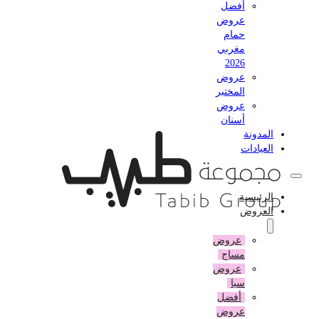
أفضل
عروض
حمام
مغربي
2026
عروض
المختبر
عروض
أسنان
المدونة
العيادات
الرئيسية
العروض
عروض
مساج
عروض
سبا
أفضل
عروض