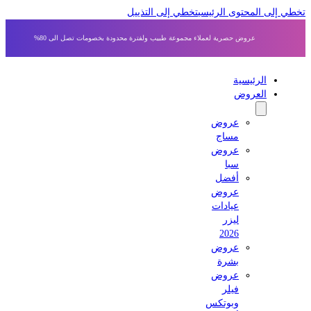
 إلى المحتوى الرئيسي
تخطي إلى التذييل
عروض حصرية لعملاء مجموعة طبيب ولفترة محدودة بخصومات تصل الى 80%
الرئيسية
العروض
عروض
مساج
عروض
سبا
أفضل
عروض
عيادات
ليزر
2026
عروض
بشرة
عروض
فيلر
وبوتكس