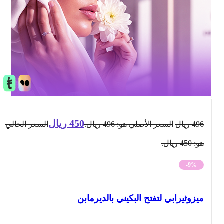
450
ريال
496
ريال
السعر الأصلي هو: 496 ريال.
السعر الحالي
هو: 450 ريال.
-9%
ميزوثيرابي لتفتح البكيني بالديرمابن