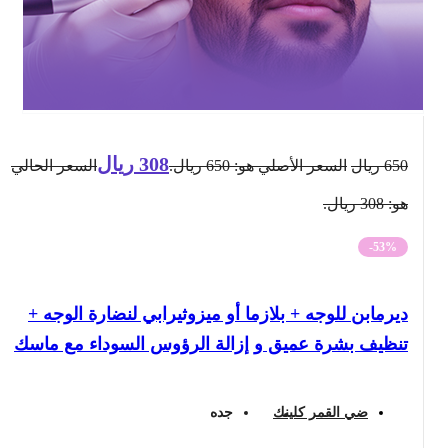
308
ريال
650
ريال
السعر الأصلي هو: 650 ريال.
السعر الحالي
هو: 308 ريال.
-53%
ديرمابن للوجه + بلازما أو ميزوثيرابي لنضارة الوجه +
تنظيف بشرة عميق و إزالة الرؤوس السوداء مع ماسك
ضي القمر كلينك
جده