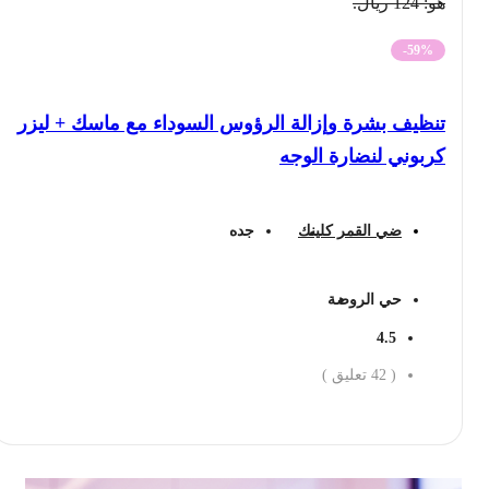
هو: 124 ريال.
-59%
تنظيف بشرة وإزالة الرؤوس السوداء مع ماسك + ليزر
كربوني لنضارة الوجه
ضي القمر كلينك
جده
حي الروضة
4.5
(
42
تعليق )
احجز الان