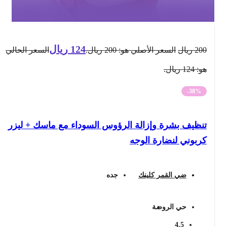
124
ريال
200
ريال
السعر الأصلي هو: 200 ريال.
السعر الحالي
هو: 124 ريال.
-38%
تنظيف بشرة وإزالة الرؤوس السوداء مع ماسك + ليزر
كربوني لنضارة الوجه
ضي القمر كلينك
جده
حي الروضة
4.5