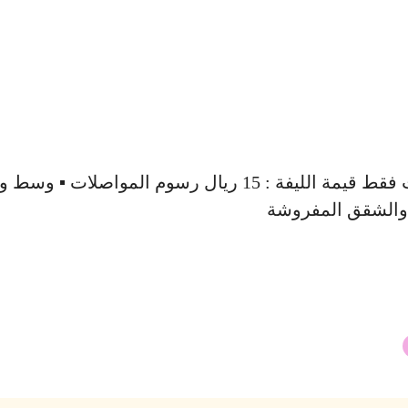
حمام مغربي ملكي تحت إشراف أخصائيات فلبينيات – سعوديات – مغربيات – تونسيات للسيدات فقط قيمة الليفة : 15 ريال رسوم ا