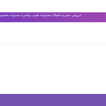
عروض حصرية لعملاء مجموعة طبيب ولفترة محدودة بخصومات 