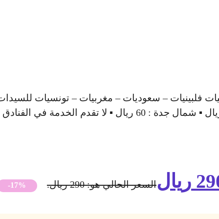
29
ريال
السعر الحالي هو: 290 ريال.
-17%