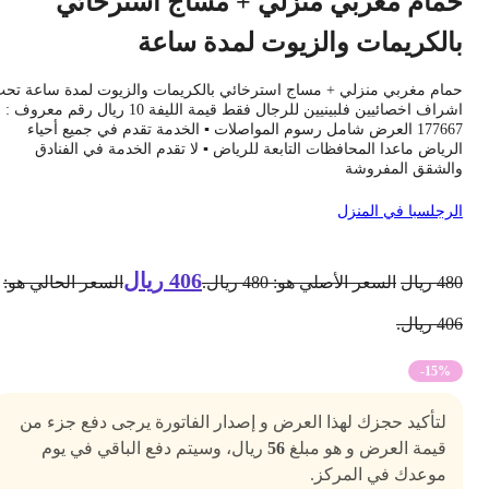
مام مغربي منزلي + مساج استرخائي
الكريمات والزيوت لمدة ساعة
مام مغربي منزلي + مساج استرخائي بالكريمات والزيوت لمدة ساعة تحت
اشراف اخصائيين فلبينيين للرجال فقط قيمة الليفة 10 ريال رقم معروف :
177667 العرض شامل رسوم المواصلات ▪ الخدمة تقدم في جميع أحياء
لرياض ماعدا المحافظات التابعة للرياض ▪ لا تقدم الخدمة في الفنادق
الشقق المفروشة
لرجل
سبا في المنزل
406
ريال
48
ريال
السعر الأصلي هو: 480 ريال.
السعر الحالي هو:
4 ريال.
-15%
لتأكيد حجزك لهذا العرض و إصدار الفاتورة يرجى دفع جزء من
قيمة العرض و هو مبلغ
56
ريال، وسيتم دفع الباقي في يوم
موعدك في المركز.