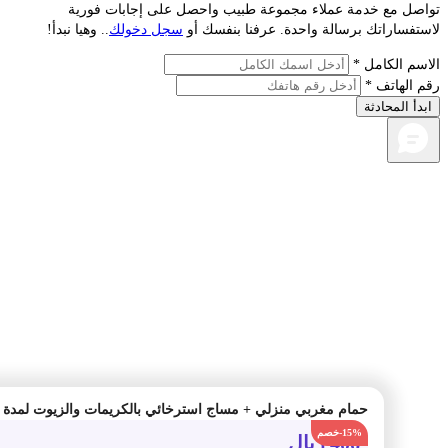
صل مع خدمة عملاء مجموعة طبيب واحصل على إجابات فورية
فساراتك برسالة واحدة. عرفنا بنفسك أو
سجل دخولك
.. وهيا نبدأ!
م الكامل *
الهاتف *
أ المحادثة
حمام مغربي منزلي + مساج استرخائي بالكريمات والزيوت لمدة ساعة
-15%
406
ريال