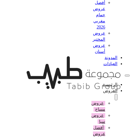
أفضل
عروض
حمام
مغربي
2026
عروض
المختبر
عروض
أسنان
المدونة
العيادات
الرئيسية
العروض
عروض
مساج
عروض
سبا
أفضل
عروض