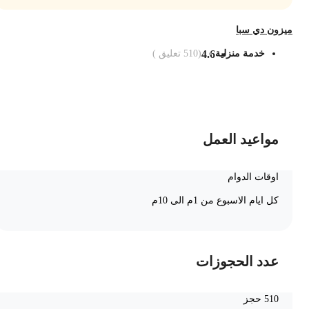
يزون دي سبا
خدمة منزلية
4.6
(
510
تعليق )
ضف الى السلة
مواعيد العمل
اوقات الدوام
كل ايام الاسبوع من 1م الى 10م
عدد الحجوزات
510 حجز