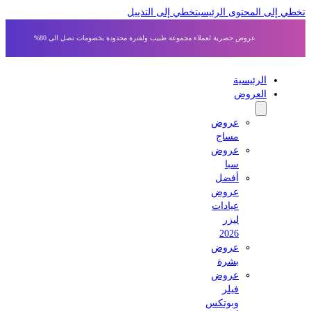
 إلى المحتوى الرئيسي
تخطي إلى التذييل
عروض حصرية لعملاء مجموعة طبيب ولفترة محدودة بخصومات تصل الى 80%
الرئيسية
العروض
عروض
مساج
عروض
سبا
أفضل
عروض
عيادات
ليزر
2026
عروض
بشرة
عروض
فيلر
وبوتكس