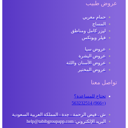
عروض طبيب
حمام مغربي
المساج
ليزر كامل ومناطق
فيلر وبوتكس
عروض سبا
عروض البشرة
عروض الأسنان واللثة
عروض المختبر
تواصل معنا
تحتاج للمساعدة؟
(+966) 563232514
ش . فيض الرحمة - جدة - المملكة العربية السعودية
البريد الإلكتروني: help@tabibgroupapp.com