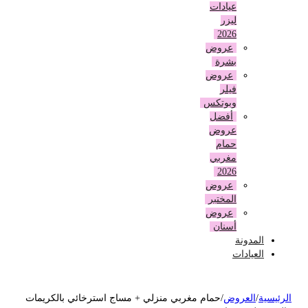
عيادات
ليزر
2026
عروض
بشرة
عروض
فيلر
وبوتكس
أفضل
عروض
حمام
مغربي
2026
عروض
المختبر
عروض
أسنان
المدونة
العيادات
لرئيسية
/
العروض
/
حمام مغربي منزلي + مساج استرخائي بالكريمات