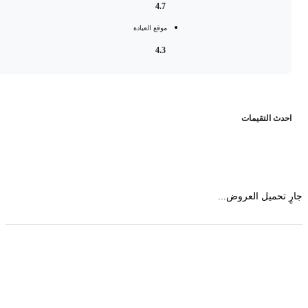
4.7
موقع العيادة
4.3
حدث التقيمات
 تحميل العروض...
حمل تطبیق مجموعة طبیب واستعرض أكثر من 9000
عرض من أكثر من 600 عیادة تجمیل