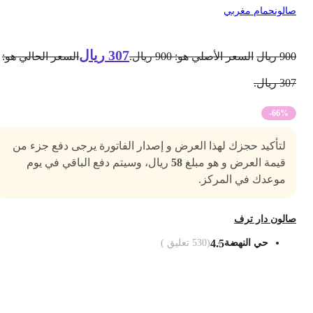
الون
حمام مغربي
307
ريال
90
ريال
السعر الأصلي هو: 900 ريال.
السعر الحالي هو:
3 ريال.
-66%
لتأكيد حجزك لهذا العرض و إصدار الفاتورة يرجى دفع جزء من
قيمة العرض و هو مبلغ
58
ريال، وسيتم دفع الباقي في يوم
موعدك في المركز.
الون دار ترف
حي النهضة
4.5
(
530
تعليق )
ضف الى السلة