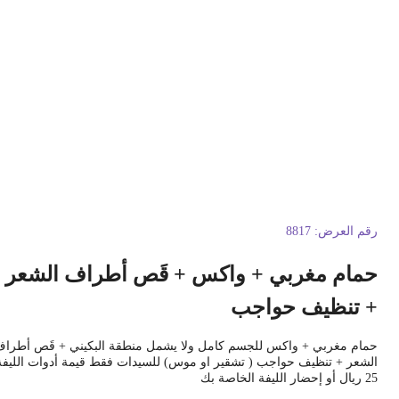
قم العرض:
8817
مام مغربي + واكس + قَص أطراف الشعر
 تنظيف حواجب
مام مغربي + واكس للجسم كامل ولا يشمل منطقة البكيني + قَص أطراف
لشعر + تنظيف حواجب ( تشقير او موس) للسيدات فقط قيمة أدوات الليفة
 إحضار الليفة الخاصة بك