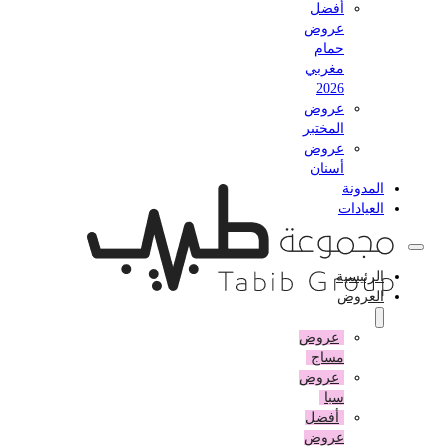
أفضل
عروض
حمام
مغربي
2026
عروض
المختبر
عروض
أسنان
المدونة
العيادات
الرئيسية
العروض
عروض
مساج
عروض
سبا
أفضل
عروض