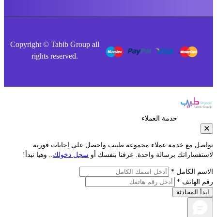
Copyright © Tabib Group all
rights reserved.
خدمة العملاء
صل مع خدمة عملاء مجموعة طبيب واحصل على إجابات فورية
فساراتك برسالة واحدة. عرفنا بنفسك أو
سجل دخولك
.. وهيا نبدأ!
م الكامل *
الهاتف *
أ المحادثة