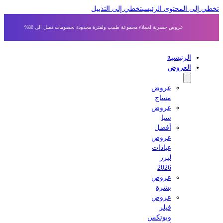
 إلى المحتوى الرئيسي
تخطي إلى التذييل
عروض حصرية لعملاء مجموعة طبيب ولفترة محدودة بخصومات تصل الى 80%
الرئيسية
العروض
عروض
مساج
عروض
سبا
أفضل
عروض
عيادات
ليزر
2026
عروض
بشرة
عروض
فيلر
وبوتكس