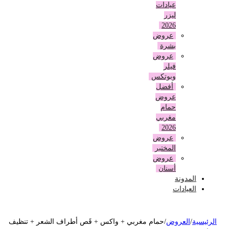
عيادات
ليزر
2026
عروض
بشرة
عروض
فيلر
وبوتكس
أفضل
عروض
حمام
مغربي
2026
عروض
المختبر
عروض
أسنان
المدونة
العيادات
لرئيسية
/
العروض
/
حمام مغربي + واكس + قَص أطراف الشعر + تنظيف