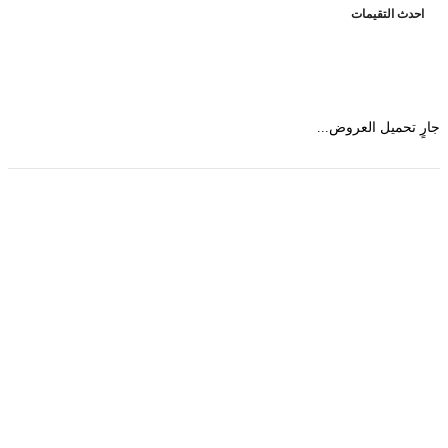
حدث التقيمات
 تحميل العروض...
حمل تطبیق مجموعة طبیب واستعرض أكثر من 9000
عرض من أكثر من 600 عیادة تجمیل