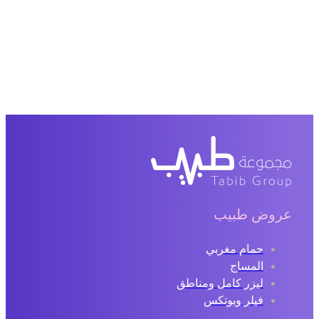
عروض طبيب
حمام مغربي
المساج
ليزر كامل ومناطق
فيلر وبوتكس