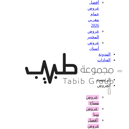
أفضل
عروض
حمام
مغربي
2026
عروض
المختبر
عروض
أسنان
المدونة
العيادات
الرئيسية
العروض
عروض
مساج
عروض
سبا
أفضل
عروض