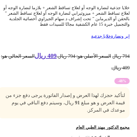
لايا جذعية لنضارة الوجه أو لعلاج تساقط الشعر + بلازما لنضارة الوجه أو
علاج تساقط الشعر + ميزوثيرابي لنضارة الوجه أو لعلاج تساقط الشعر ”
الحقن أو الديرمابن ” تحت إشراف د.سهام الجيزاوي أخصائية الجلدية
تجميل خبرة 15 عام الكشفية مجانًا للسيدات فقط
بر ونضارة
خلايا جذعية
409
ريال
79
ريال
السعر الأصلي هو: 794 ريال.
السعر الحالي هو:
4 ريال.
-48%
لتأكيد حجزك لهذا العرض و إصدار الفاتورة يرجى دفع جزء من
قيمة العرض و هو مبلغ
91
ريال، وسيتم دفع الباقي في يوم
موعدك في المركز.
جمع الدكتور مهند الطبي العام