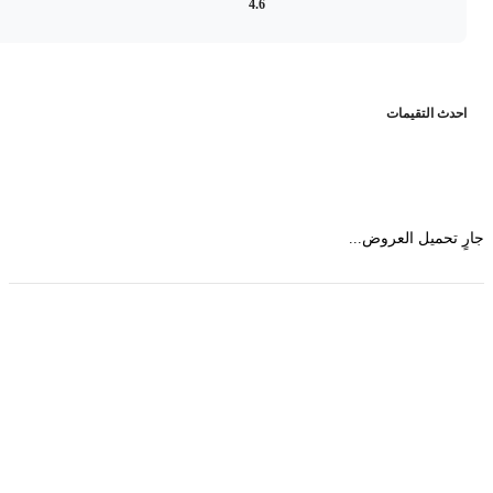
4.6
حدث التقيمات
 تحميل العروض...
حمل تطبیق مجموعة طبیب واستعرض أكثر من 9000
عرض من أكثر من 600 عیادة تجمیل