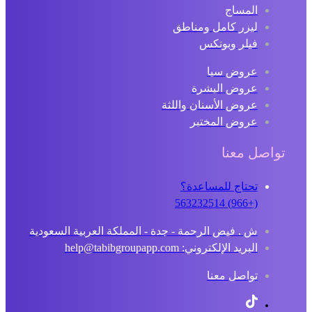
المساج
ليزر كامل ومناطق
فيلر وبوتكس
عروض سبا
عروض البشرة
عروض الأسنان واللثة
عروض المختبر
تواصل معنا
تحتاج للمساعدة؟
(+966) 563232514
ش . فيض الرحمة - جدة - المملكة العربية السعودية
البريد الإلكتروني: help@tabibgroupapp.com
تواصل معنا