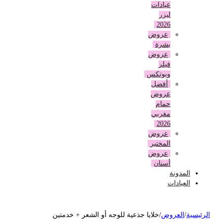
عيادات
ليزر
2026
عروض
بشرة
عروض
فيلر
وبوتكس
أفضل
عروض
حمام
مغربي
2026
عروض
المختبر
عروض
أسنان
المدونة
العيادات
لرئيسية
/
العروض
/
خلايا جذعية للوجه أو الشعر + خدمتين