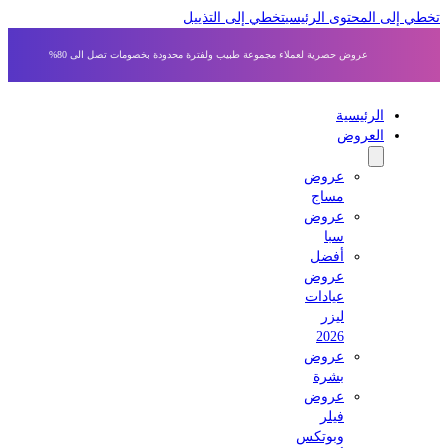
 إلى المحتوى الرئيسي
تخطي إلى التذييل
عروض حصرية لعملاء مجموعة طبيب ولفترة محدودة بخصومات تصل الى 80%
الرئيسية
العروض
عروض
مساج
عروض
سبا
أفضل
عروض
عيادات
ليزر
2026
عروض
بشرة
عروض
فيلر
وبوتكس