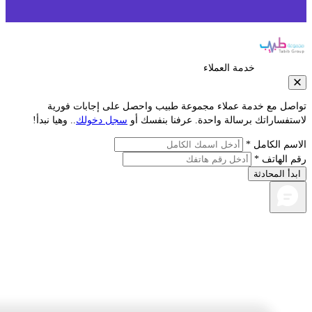
خدمة العملاء
صل مع خدمة عملاء مجموعة طبيب واحصل على إجابات فورية
فساراتك برسالة واحدة. عرفنا بنفسك أو
سجل دخولك
.. وهيا نبدأ!
م الكامل *
الهاتف *
أ المحادثة