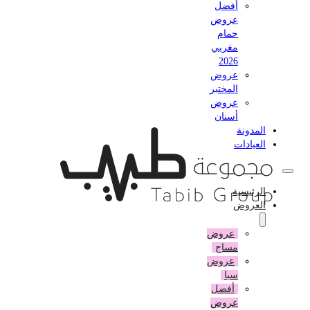
أفضل
عروض
حمام
مغربي
2026
عروض
المختبر
عروض
أسنان
المدونة
العيادات
الرئيسية
العروض
عروض
مساج
عروض
سبا
أفضل
عروض