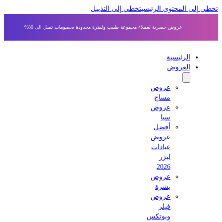
 إلى المحتوى الرئيسي
تخطي إلى التذييل
عروض حصرية لعملاء مجموعة طبيب ولفترة محدودة بخصومات تصل الى 80%
الرئيسية
العروض
عروض
مساج
عروض
سبا
أفضل
عروض
عيادات
ليزر
2026
عروض
بشرة
عروض
فيلر
وبوتكس