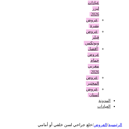
عيادات
ليزر
2026
عروض
بشرة
عروض
فيلر
وبوتكس
أفضل
عروض
حمام
مغربي
2026
عروض
المختبر
عروض
أسنان
المدونة
العيادات
لرئيسية
/
العروض
/
خلع جراحي لسن خلفي أو أمامي