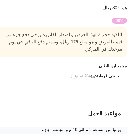
 802 ريال.
-38%
لتأكيد حجزك لهذا العرض و إصدار الفاتورة يرجى دفع جزء من
قيمة العرض و هو مبلغ
179
ريال، وسيتم دفع الباقي في يوم
موعدك في المركز.
جمع لين الطبي
حي قرطبة
4.7
(
76
تعليق )
ضف الى السلة
مواعيد العمل
يوميا من الساعه 2 م الي 10 م و الجمعه اجازة