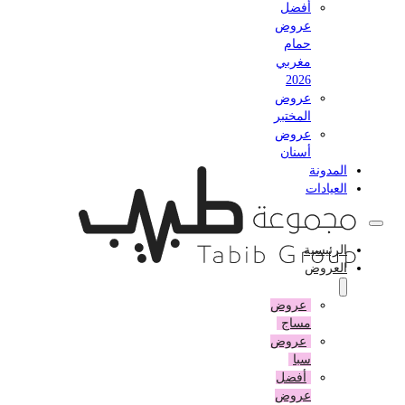
أفضل
عروض
حمام
مغربي
2026
عروض
المختبر
عروض
أسنان
المدونة
العيادات
الرئيسية
العروض
عروض
مساج
عروض
سبا
أفضل
عروض