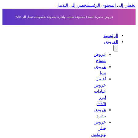
 إلى المحتوى الرئيسي
تخطي إلى التذييل
عروض حصرية لعملاء مجموعة طبيب ولفترة محدودة بخصومات تصل الى 80%
الرئيسية
العروض
عروض
مساج
عروض
سبا
أفضل
عروض
عيادات
ليزر
2026
عروض
بشرة
عروض
فيلر
وبوتكس