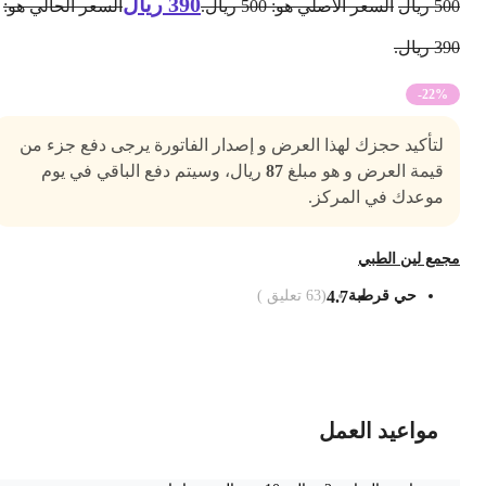
390
ريال
50
ريال
السعر الأصلي هو: 500 ريال.
السعر الحالي هو:
3 ريال.
-22%
لتأكيد حجزك لهذا العرض و إصدار الفاتورة يرجى دفع جزء من
قيمة العرض و هو مبلغ
87
ريال، وسيتم دفع الباقي في يوم
موعدك في المركز.
جمع لين الطبي
حي قرطبة
4.7
(
63
تعليق )
ضف الى السلة
مواعيد العمل