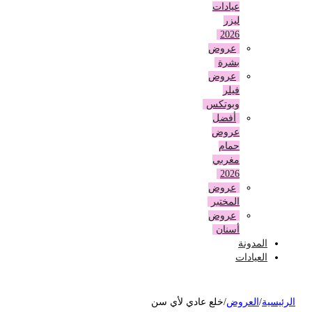
عيادات
ليزر
2026
عروض
بشرة
عروض
فيلر
وبوتكس
أفضل
عروض
حمام
مغربي
2026
عروض
المختبر
عروض
أسنان
المدونة
العيادات
لرئيسية
/
العروض
/
خلع عادي لأي سن