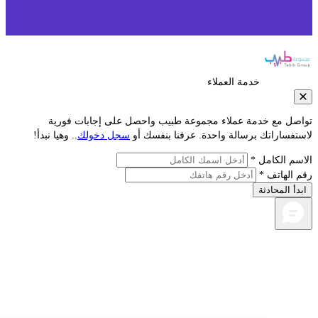
خدمة العملاء
صل مع خدمة عملاء مجموعة طبيب واحصل على إجابات فورية
فساراتك برسالة واحدة. عرفنا بنفسك أو
سجل دخولك
.. وهيا نبدأ!
م الكامل *
الهاتف *
أ المحادثة