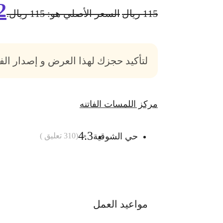
2
115
ريال
السعر الأصلي هو: 115 ريال.
لتأكيد حجزك لهذا العرض و إصدار ال
مركز اللمسات الفاتنه
4.3
حي الشوقية
(
310
تعليق )
أضف الى السلة
مواعيد العمل