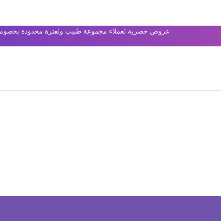
عروض حصرية لعملاء مجموعة طبيب ولفترة محدودة بخصومات 