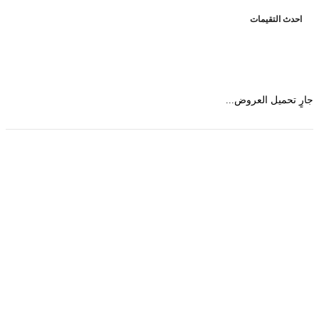
حدث التقيمات
 تحميل العروض...
حمل تطبیق مجموعة طبیب واستعرض أكثر من 9000
عرض من أكثر من 600 عیادة تجمیل