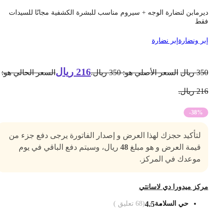
يرمابن لنضارة الوجه + سيروم مناسب للبشرة الكشفية مجانًا للسيدات
قط
بر ونضارة
إبر نضارة
216
ريال
35
ريال
السعر الأصلي هو: 350 ريال.
السعر الحالي هو:
2 ريال.
-38%
لتأكيد حجزك لهذا العرض و إصدار الفاتورة يرجى دفع جزء من
قيمة العرض و هو مبلغ
48
ريال، وسيتم دفع الباقي في يوم
موعدك في المركز.
ركز ميدورا دي لاسانتي
حي السلامة
4.5
(
68
تعليق )