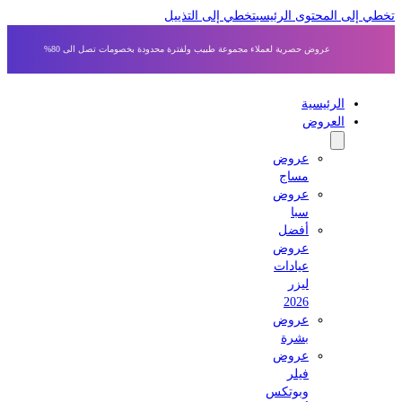
 إلى المحتوى الرئيسي
تخطي إلى التذييل
عروض حصرية لعملاء مجموعة طبيب ولفترة محدودة بخصومات تصل الى 80%
الرئيسية
العروض
عروض
مساج
عروض
سبا
أفضل
عروض
عيادات
ليزر
2026
عروض
بشرة
عروض
فيلر
وبوتكس