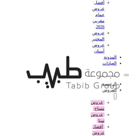
أفضل
عروض
حمام
مغربي
2026
عروض
المختبر
عروض
أسنان
المدونة
العيادات
الرئيسية
العروض
عروض
مساج
عروض
سبا
أفضل
عروض