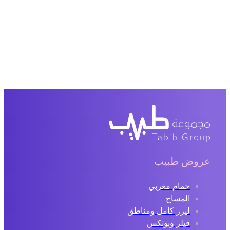
عروض طبيب
حمام مغربي
المساج
ليزر كامل ومناطق
فيلر وبوتكس