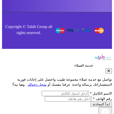
Copyright © Tabib Group all
rights reserved.
خدمة العملاء
صل مع خدمة عملاء مجموعة طبيب واحصل على إجابات فورية
فساراتك برسالة واحدة. عرفنا بنفسك أو
سجل دخولك
.. وهيا نبدأ!
م الكامل *
الهاتف *
أ المحادثة