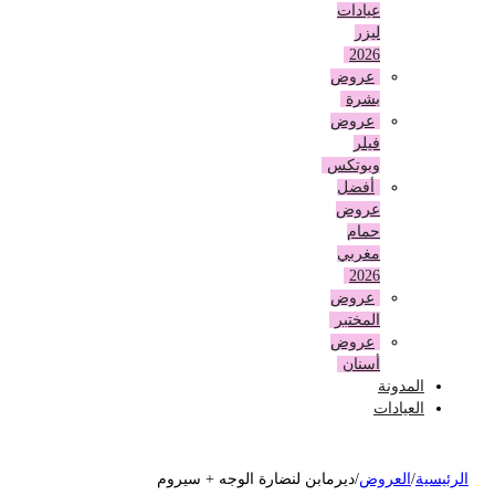
عيادات
ليزر
2026
عروض
بشرة
عروض
فيلر
وبوتكس
أفضل
عروض
حمام
مغربي
2026
عروض
المختبر
عروض
أسنان
المدونة
العيادات
لرئيسية
/
العروض
/
ديرمابن لنضارة الوجه + سيروم