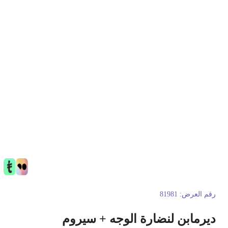
قم العرض:
81981
يرمابن لنضارة الوجه + سيروم