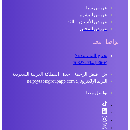
عروض سبا
عروض البشرة
عروض الأسنان واللثة
عروض المختبر
تواصل معنا
تحتاج للمساعدة؟
(+966) 563232514
ش . فيض الرحمة - جدة - المملكة العربية السعودية
البريد الإلكتروني: help@tabibgroupapp.com
تواصل معنا