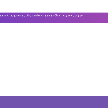
عروض حصرية لعملاء مجموعة طبيب ولفترة محدودة بخصومات 