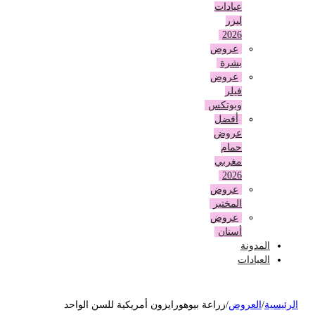
عيادات
ليزر
2026
عروض
بشرة
عروض
فيلر
وبوتكس
أفضل
عروض
حمام
مغربي
2026
عروض
المختبر
عروض
أسنان
المدونة
العيادات
لرئيسية
/
العروض
/
زراعة بيوهورايزون أمريكية للسن الواحد