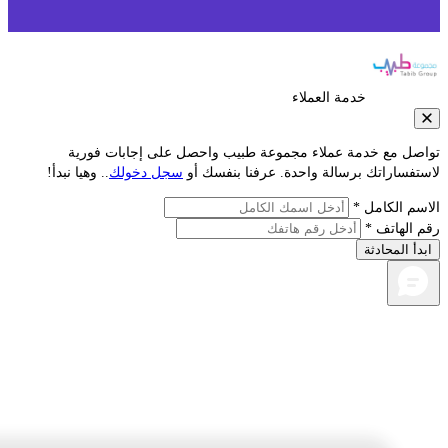
خدمة العملاء
صل مع خدمة عملاء مجموعة طبيب واحصل على إجابات فورية
فساراتك برسالة واحدة. عرفنا بنفسك أو
سجل دخولك
.. وهيا نبدأ!
م الكامل *
الهاتف *
أ المحادثة