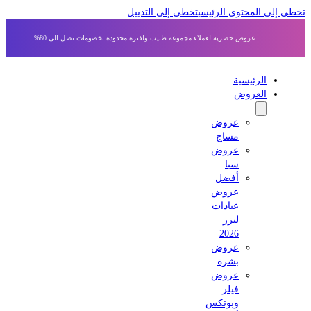
 إلى المحتوى الرئيسي
تخطي إلى التذييل
عروض حصرية لعملاء مجموعة طبيب ولفترة محدودة بخصومات تصل الى 80%
الرئيسية
العروض
عروض
مساج
عروض
سبا
أفضل
عروض
عيادات
ليزر
2026
عروض
بشرة
عروض
فيلر
وبوتكس