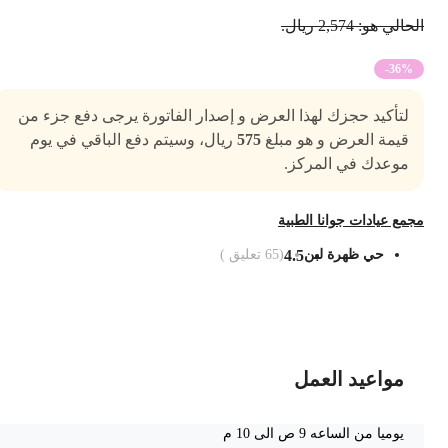
حالي هو: 2,574 ريال.
-36%
لتأكيد حجزك لهذا العرض و إصدار الفاتورة يرجى دفع جزء من
قيمة العرض و هو مبلغ
575
ريال، وسيتم دفع الباقي في يوم
موعدك في المركز.
جمع عيادات جوانا الطبية
حي ظهرة لبن
4.5
(
65
تعليق )
ضف الى السلة
مواعيد العمل
يوميا من الساعه 9 ص الى 10 م