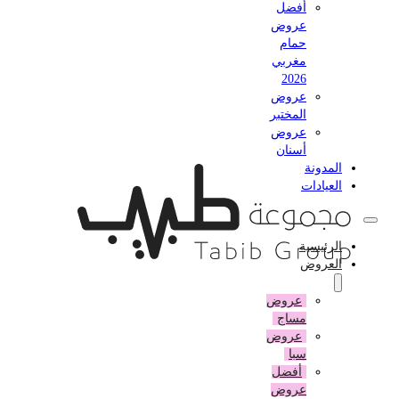
أفضل
عروض
حمام
مغربي
2026
عروض
المختبر
عروض
أسنان
المدونة
العيادات
الرئيسية
العروض
عروض
مساج
عروض
سبا
أفضل
عروض