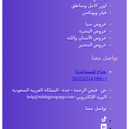
ليزر كامل ومناطق
فيلر وبوتكس
عروض سبا
عروض البشرة
عروض الأسنان واللثة
عروض المختبر
تواصل معنا
تحتاج للمساعدة؟
(+966) 563232514
ش . فيض الرحمة - جدة - المملكة العربية السعودية
البريد الإلكتروني: help@tabibgroupapp.com
تواصل معنا