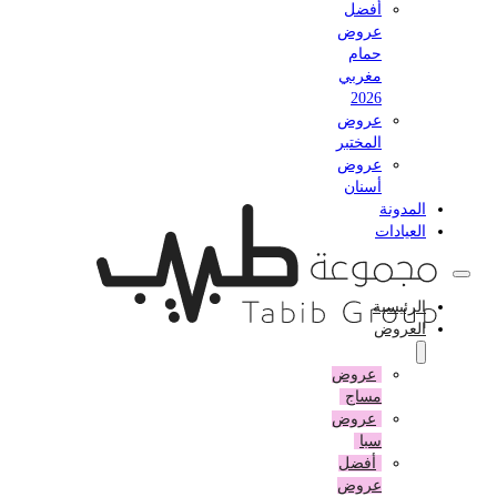
أفضل
عروض
حمام
مغربي
2026
عروض
المختبر
عروض
أسنان
المدونة
العيادات
الرئيسية
العروض
عروض
مساج
عروض
سبا
أفضل
عروض