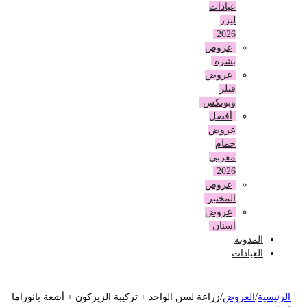
عيادات
ليزر
2026
عروض
بشرة
عروض
فيلر
وبوتكس
أفضل
عروض
حمام
مغربي
2026
عروض
المختبر
عروض
أسنان
المدونة
العيادات
لرئيسية
/
العروض
/
زراعة لسن الواحد + تركيبة الزيركون + أشعة بانوراما