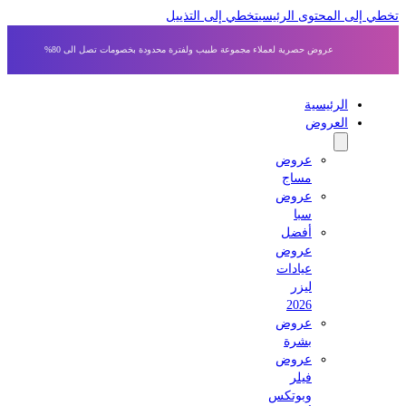
 إلى المحتوى الرئيسي
تخطي إلى التذييل
عروض حصرية لعملاء مجموعة طبيب ولفترة محدودة بخصومات تصل الى 80%
الرئيسية
العروض
عروض
مساج
عروض
سبا
أفضل
عروض
عيادات
ليزر
2026
عروض
بشرة
عروض
فيلر
وبوتكس