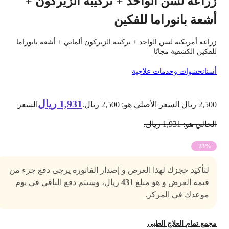
راعة لسن الواحد + تركيبة الزيركون +
شعة بانوراما للفكين
راعة أمريكية لسن الواحد + تركيبة الزيركون ألماني + أشعة بانوراما
لفكين الكشفية مجانًا
سنان
حشوات وخدمات علاجية
1,931
ريال
2,50
ريال
السعر الأصلي هو: 2,500 ريال.
السعر
حالي هو: 1,931 ريال.
-23%
لتأكيد حجزك لهذا العرض و إصدار الفاتورة يرجى دفع جزء من
قيمة العرض و هو مبلغ
431
ريال، وسيتم دفع الباقي في يوم
موعدك في المركز.
جمع تمام العلاج الطبى