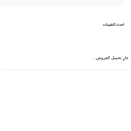
حدث التقيمات
 تحميل العروض...
حمل تطبیق مجموعة طبیب واستعرض أكثر من 9000
عرض من أكثر من 600 عیادة تجمیل