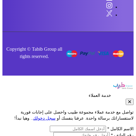
Copyright © Tabib Group all
rights reserved.
خدمة العملاء
صل مع خدمة عملاء مجموعة طبيب واحصل على إجابات فورية
فساراتك برسالة واحدة. عرفنا بنفسك أو
سجل دخولك
.. وهيا نبدأ!
م الكامل *
الهاتف *