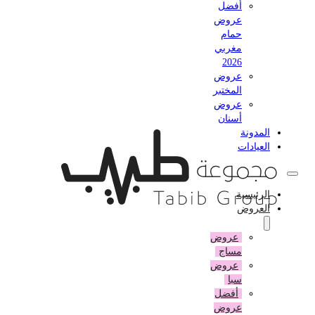
أفضل
عروض
حمام
مغربي
2026
عروض
المختبر
عروض
أسنان
المدونة
العيادات
الرئيسية
العروض
عروض
مساج
عروض
سبا
أفضل
عروض