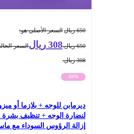
650
ريال
السعر الأصلي هو:
308
ريال
650 ريال.
السعر الحال
308 ريال.
-53%
ديرمابن للوجه + بلازما أو ميزو
لنضارة الوجه + تنظيف بشرة 
إزالة الرؤوس السوداء مع ما