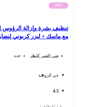
-59%
تنظيف بشرة وإزالة الرؤوس ا
مع ماسك + ليزر كربوني لنضار
ضي القمر كلينك
جده
حي الروضة
4.5
(
42
تعليق )