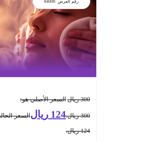
رقم العرض :
84008
300
ريال
السعر الأصلي هو:
124
ريال
300 ريال.
السعر الحال
124 ريال.