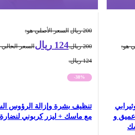
200
ريال
السعر الأصلي هو:
124
ريال
ي هو:
200 ريال.
السعر الحالي 
124 ريال.
-38%
ثيرابي
تنظيف بشرة وإزالة الرؤوس الس
عميق و
مع ماسك + ليزر كربوني لنضارة 
سك