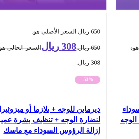
650
ريال
السعر الأصلي هو:
308
ريال
هو:
650 ريال.
السعر الحالي هو:
308 ريال.
-53%
وداء
ديرمابن للوجه + بلازما أو ميزوثير
الوجه
لنضارة الوجه + تنظيف بشرة عمي
إزالة الرؤوس السوداء مع ماسك