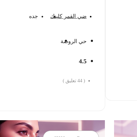
ضي القمر كلينك
جده
حي الروضة
4.5
(
44
تعليق )
احجز الان