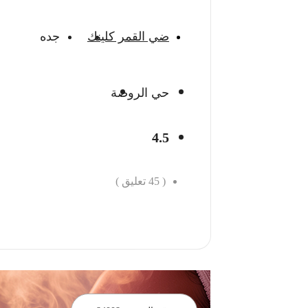
ضي القمر كلينك
جده
حي الروضة
4.5
(
45
تعليق )
احجز الان