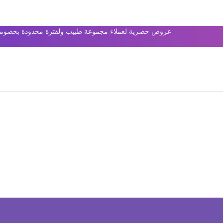
عروض حصرية لعملاء مجموعة طبيب ولفترة محدودة بخصومات 