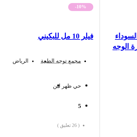
-10%
لسوداء
فيلر 10 مل للبكيني
ة الوجه
مجمع توجه الطبية
الرياض
حي ظهر لبن
5
(
26
تعليق )