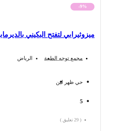
-9%
ميزوثيرابي لتفتح البكيني بالديرماب
مجمع توجه الطبية
الرياض
حي ظهر لبن
5
(
29
تعليق )