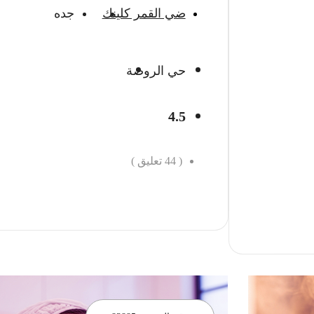
ضي القمر كلينك
جده
حي الروضة
4.5
(
44
تعليق )
احجز الان