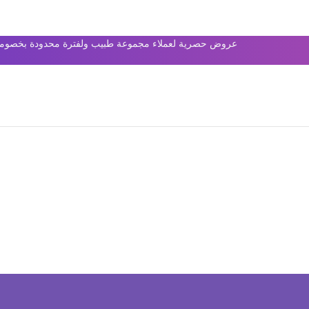
عروض حصرية لعملاء مجموعة طبيب ولفترة محدودة بخصومات 