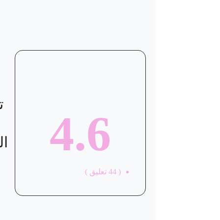
موقع العيادة
ت
4.6
ال
(
44
تعليق )