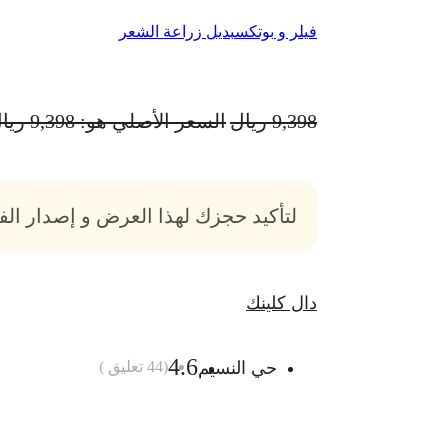
فيلر و بوتكس
بديل زراعة الشعر
9,398
ريال
السعر الأصلي هو: 9,398 ريال.
لتأكيد حجزك لهذا العرض و إصدار ال
دال كلينك
4.6
حي النسيم
(
44
تعليق )
أضف الى السلة