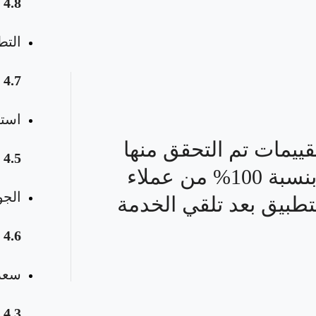
4.8
التط
4.7
استق
قييمات تم التحقق منها
4.5
بنسبة 100% من عملاء
الجو
تطبيق بعد تلقي الخدمة
4.6
سعر 
4.3