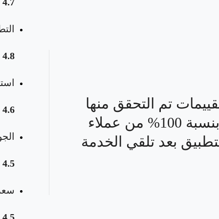
4.7
التط
4.8
استق
قييمات تم التحقق منها
4.6
بنسبة 100% من عملاء
الجو
تطبيق بعد تلقي الخدمة
4.5
سعر 
4.5