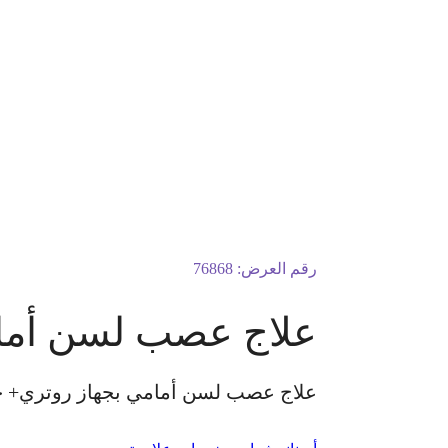
رقم العرض:
76868
علاج عصب لسن أمام
علاج عصب لسن أمامي بجهاز روتري+ حش