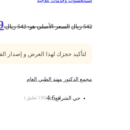
أسنان
حشوات وخدمات علاجية
9
542
ريال
السعر الأصلي هو: 542 ريال.
لتأكيد حجزك لهذا العرض و إصدار ال
مجمع الدكتور مهند الطبي العام
4.6
حي الشرائع
(
130
تعليق )
أضف الى السلة