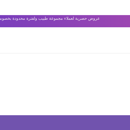
عروض حصرية لعملاء مجموعة طبيب ولفترة محدودة بخصومات 