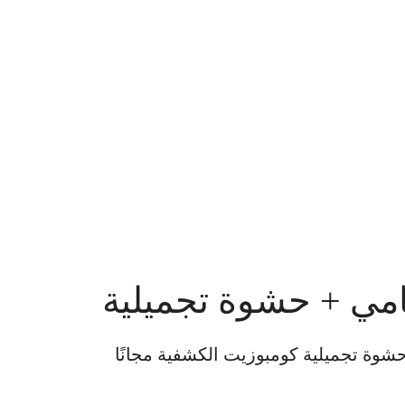
ي + حشوة تجميلية
وة تجميلية كومبوزيت الكشفية مجانًا