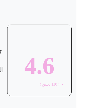
موقع العيادة
ت
4.6
ال
(
130
تعليق )