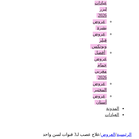
عيادات
ليزر
2026
عروض
بشرة
عروض
فيلر
وبوتكس
أفضل
عروض
حمام
مغربي
2026
عروض
المختبر
عروض
أسنان
المدونة
العيادات
لرئيسية
/
العروض
/
علاج عصب لـ3 قنوات لسن واحد