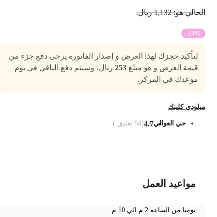
حالي هو: 1,132 ريال.
-13%
لتأكيد حجزك لهذا العرض و إصدار الفاتورة يرجى دفع جزء من
قيمة العرض و هو مبلغ
253
ريال، وسيتم دفع الباقي في يوم
موعدك في المركز.
يلودي كلينك
حي العوالي
4.7
(
54
تعليق )
ضف الى السلة
مواعيد العمل
يوميا من الساعه 2 م الي 10 م