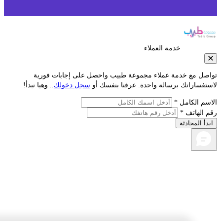
خدمة العملاء
صل مع خدمة عملاء مجموعة طبيب واحصل على إجابات فورية
فساراتك برسالة واحدة. عرفنا بنفسك أو
سجل دخولك
.. وهيا نبدأ!
م الكامل *
الهاتف *
أ المحادثة