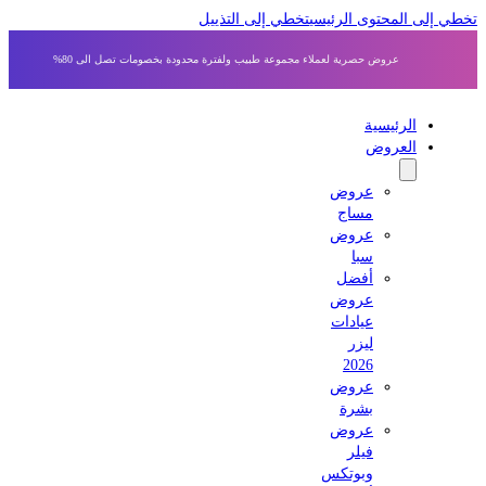
 إلى المحتوى الرئيسي
تخطي إلى التذييل
عروض حصرية لعملاء مجموعة طبيب ولفترة محدودة بخصومات تصل الى 80%
الرئيسية
العروض
عروض
مساج
عروض
سبا
أفضل
عروض
عيادات
ليزر
2026
عروض
بشرة
عروض
فيلر
وبوتكس