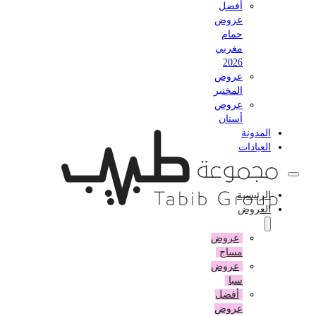
أفضل
عروض
حمام
مغربي
2026
عروض
المختبر
عروض
أسنان
المدونة
العيادات
الرئيسية
العروض
عروض
مساج
عروض
سبا
أفضل
عروض